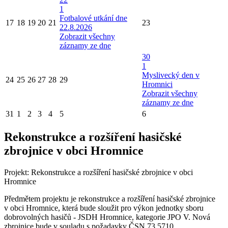
1
Fotbalové utkání dne
17
18
19
20
21
23
22.8.2026
Zobrazit všechny
záznamy ze dne
30
1
Myslivecký den v
24
25
26
27
28
29
Hromnici
Zobrazit všechny
záznamy ze dne
31
1
2
3
4
5
6
Rekonstrukce a rozšíření hasičské
zbrojnice v obci Hromnice
Projekt: Rekonstrukce a rozšíření hasičské zbrojnice v obci
Hromnice
Předmětem projektu je rekonstrukce a rozšíření hasičské zbrojnice
v obci Hromnice, která bude sloužit pro výkon jednotky sboru
dobrovolných hasičů - JSDH Hromnice, kategorie JPO V. Nová
zbrojnice bude v souladu s požadavky ČSN 73 5710.