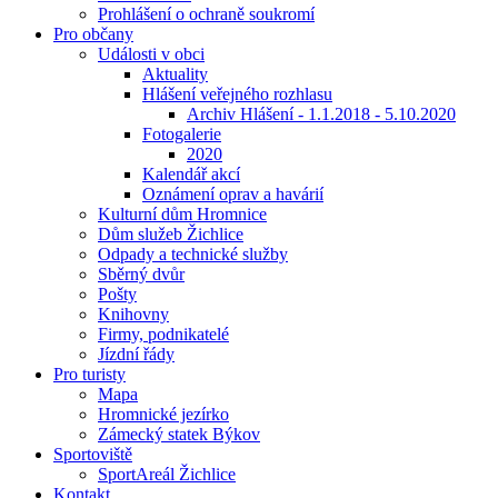
Prohlášení o ochraně soukromí
Pro občany
Události v obci
Aktuality
Hlášení veřejného rozhlasu
Archiv Hlášení - 1.1.2018 - 5.10.2020
Fotogalerie
2020
Kalendář akcí
Oznámení oprav a havárií
Kulturní dům Hromnice
Dům služeb Žichlice
Odpady a technické služby
Sběrný dvůr
Pošty
Knihovny
Firmy, podnikatelé
Jízdní řády
Pro turisty
Mapa
Hromnické jezírko
Zámecký statek Býkov
Sportoviště
SportAreál Žichlice
Kontakt