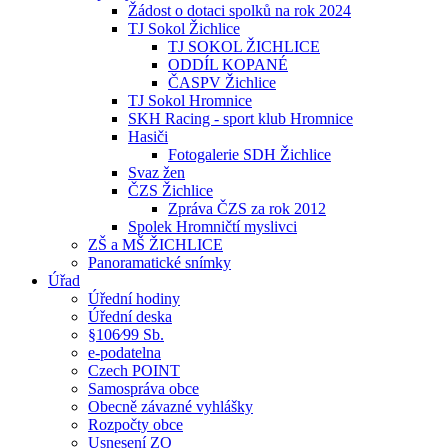
Žádost o dotaci spolků na rok 2024
TJ Sokol Žichlice
TJ SOKOL ŽICHLICE
ODDÍL KOPANÉ
ČASPV Žichlice
TJ Sokol Hromnice
SKH Racing - sport klub Hromnice
Hasiči
Fotogalerie SDH Žichlice
Svaz žen
ČZS Žichlice
Zpráva ČZS za rok 2012
Spolek Hromničtí myslivci
ZŠ a MŠ ŽICHLICE
Panoramatické snímky
Úřad
Úřední hodiny
Úřední deska
§106⁄99 Sb.
e-podatelna
Czech POINT
Samospráva obce
Obecně závazné vyhlášky
Rozpočty obce
Usnesení ZO