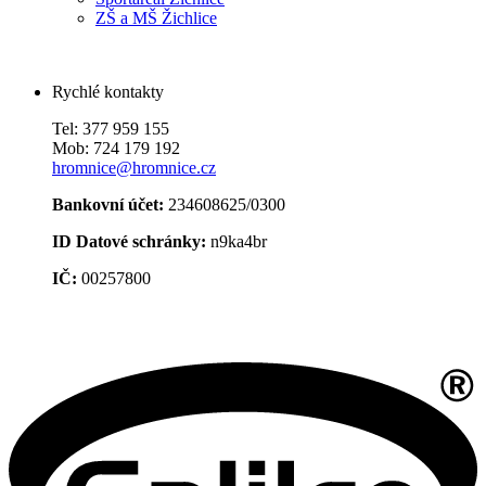
ZŠ a MŠ Žichlice
Rychlé kontakty
Tel: 377 959 155
Mob: 724 179 192
hromnice@hromnice.cz
Bankovní účet:
234608625/0300
ID Datové schránky:
n9ka4br
IČ:
00257800