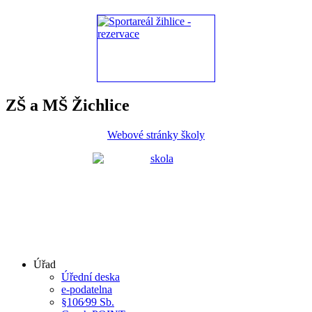
ZŠ a MŠ Žichlice
Webové stránky školy
Úřad
Úřední deska
e-podatelna
§106⁄99 Sb.