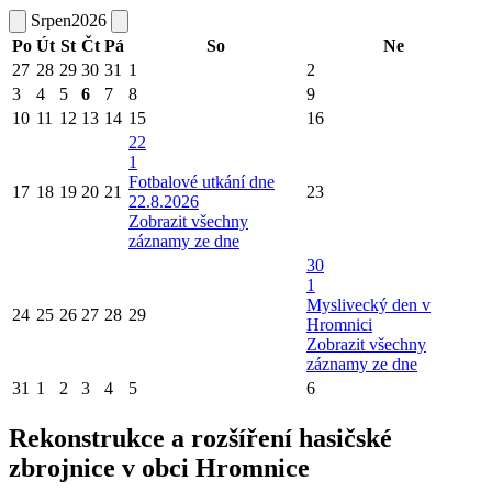
Srpen
2026
Po
Út
St
Čt
Pá
So
Ne
27
28
29
30
31
1
2
3
4
5
6
7
8
9
10
11
12
13
14
15
16
22
1
Fotbalové utkání dne
17
18
19
20
21
23
22.8.2026
Zobrazit všechny
záznamy ze dne
30
1
Myslivecký den v
24
25
26
27
28
29
Hromnici
Zobrazit všechny
záznamy ze dne
31
1
2
3
4
5
6
Rekonstrukce a rozšíření hasičské
zbrojnice v obci Hromnice