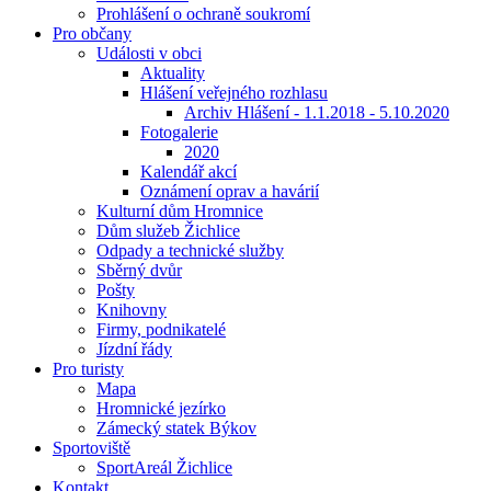
Prohlášení o ochraně soukromí
Pro občany
Události v obci
Aktuality
Hlášení veřejného rozhlasu
Archiv Hlášení - 1.1.2018 - 5.10.2020
Fotogalerie
2020
Kalendář akcí
Oznámení oprav a havárií
Kulturní dům Hromnice
Dům služeb Žichlice
Odpady a technické služby
Sběrný dvůr
Pošty
Knihovny
Firmy, podnikatelé
Jízdní řády
Pro turisty
Mapa
Hromnické jezírko
Zámecký statek Býkov
Sportoviště
SportAreál Žichlice
Kontakt