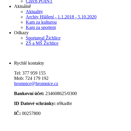
Czech POINT
Aktuálně
Aktuality
Archiv Hlášení - 1.1.2018 - 5.10.2020
Kam za kulturou
Kam za sportem
Odkazy
Sportareal Žichlice
ZŠ a MŠ Žichlice
Rychlé kontakty
Tel: 377 959 155
Mob: 724 179 192
hromnice@hromnice.cz
Bankovní účet:
234608625/0300
ID Datové schránky:
n9ka4br
IČ:
00257800