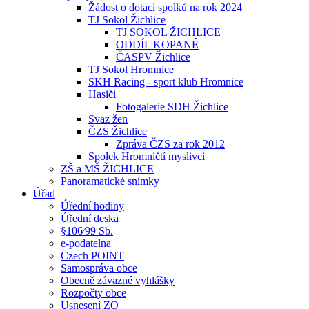
Žádost o dotaci spolků na rok 2024
TJ Sokol Žichlice
TJ SOKOL ŽICHLICE
ODDÍL KOPANÉ
ČASPV Žichlice
TJ Sokol Hromnice
SKH Racing - sport klub Hromnice
Hasiči
Fotogalerie SDH Žichlice
Svaz žen
ČZS Žichlice
Zpráva ČZS za rok 2012
Spolek Hromničtí myslivci
ZŠ a MŠ ŽICHLICE
Panoramatické snímky
Úřad
Úřední hodiny
Úřední deska
§106⁄99 Sb.
e-podatelna
Czech POINT
Samospráva obce
Obecně závazné vyhlášky
Rozpočty obce
Usnesení ZO