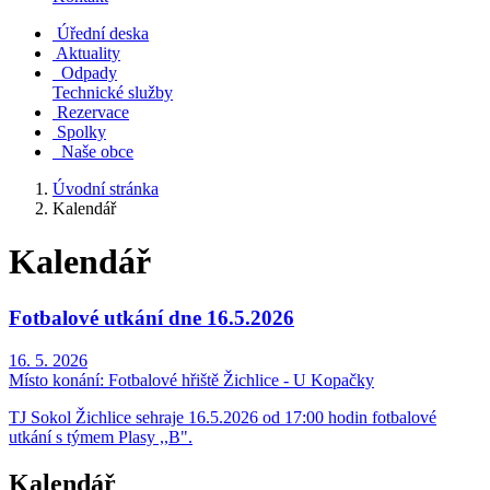
Úřední deska
Aktuality
Odpady
Technické služby
Rezervace
Spolky
Naše obce
Úvodní stránka
Kalendář
Kalendář
Fotbalové utkání dne 16.5.2026
16. 5. 2026
Místo konání:
Fotbalové hřiště Žichlice - U Kopačky
TJ Sokol Žichlice sehraje 16.5.2026 od 17:00 hodin fotbalové
utkání s týmem Plasy ,,B".
Kalendář