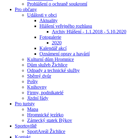
Prohlášení o ochraně soukromí
Pro občany
Události v obci
Aktuality
Hlášení veřejného rozhlasu
Archiv Hlášení - 1.1.2018 - 5.10.2020
Fotogalerie
2020
Kalendář akcí
Oznámení oprav a havárií
Kulturní dům Hromnice
Dům služeb Žichlice
Odpady a technické služby
Sběrný dvůr
Pošty
Knihovny
Firmy, podnikatelé
Jízdní řády
Pro turisty
Mapa
Hromnické jezírko
Zámecký statek Býkov
Sportoviště
SportAreál Žichlice
Kontakt