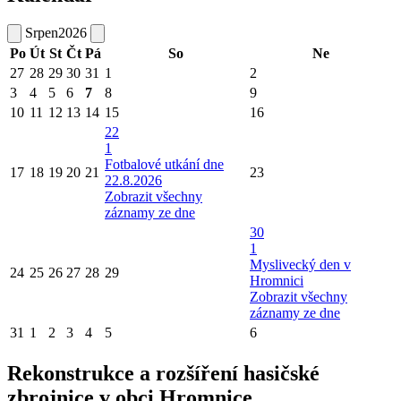
Srpen
2026
Po
Út
St
Čt
Pá
So
Ne
27
28
29
30
31
1
2
3
4
5
6
7
8
9
10
11
12
13
14
15
16
22
1
Fotbalové utkání dne
17
18
19
20
21
23
22.8.2026
Zobrazit všechny
záznamy ze dne
30
1
Myslivecký den v
24
25
26
27
28
29
Hromnici
Zobrazit všechny
záznamy ze dne
31
1
2
3
4
5
6
Rekonstrukce a rozšíření hasičské
zbrojnice v obci Hromnice