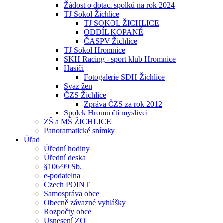
Žádost o dotaci spolků na rok 2024
TJ Sokol Žichlice
TJ SOKOL ŽICHLICE
ODDÍL KOPANÉ
ČASPV Žichlice
TJ Sokol Hromnice
SKH Racing - sport klub Hromnice
Hasiči
Fotogalerie SDH Žichlice
Svaz žen
ČZS Žichlice
Zpráva ČZS za rok 2012
Spolek Hromničtí myslivci
ZŠ a MŠ ŽICHLICE
Panoramatické snímky
Úřad
Úřední hodiny
Úřední deska
§106⁄99 Sb.
e-podatelna
Czech POINT
Samospráva obce
Obecně závazné vyhlášky
Rozpočty obce
Usnesení ZO