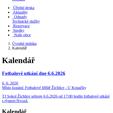
Úřední deska
Aktuality
Odpady
Technické služby
Rezervace
Spolky
Naše obce
Úvodní stránka
Kalendář
Kalendář
Fotbalové utkání dne 6.6.2026
6. 6. 2026
Místo konání:
Fotbalové hřiště Žichlice - U Kopačky
TJ Sokol Žichlice sehraje 6.6.2026 od 17:00 hodin fotbalové utkání
s týmem Hvozd.
Kalendář