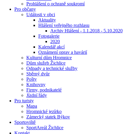
Prohlášení o ochraně soukromí
Pro občany
Události v obci
Aktuality
Hlášení veřejného rozhlasu
Archiv Hlášení - 1.1.2018 - 5.10.2020
Fotogalerie
2020
Kalendář akcí
Oznámení oprav a havárií
Kulturní dům Hromnice
Dům služeb Žichlice
Odpady a technické služby
Sběrný dvůr
Pošty
Knihovny
Firmy, podnikatelé
Jízdní řády
Pro turisty
Mapa
Hromnické jezírko
Zámecký statek Býkov
Sportoviště
SportAreál Žichlice
Kontakt