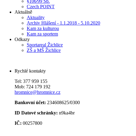
§106⁄99 Sb.
Czech POINT
Aktuálně
Aktuality
Archiv Hlášení - 1.1.2018 - 5.10.2020
Kam za kulturou
Kam za sportem
Odkazy
Sportareal Žichlice
ZŠ a MŠ Žichlice
Rychlé kontakty
Tel: 377 959 155
Mob: 724 179 192
hromnice@hromnice.cz
Bankovní účet:
234608625/0300
ID Datové schránky:
n9ka4br
IČ:
00257800