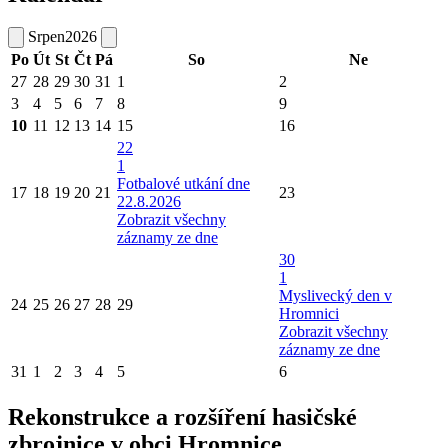
Srpen
2026
Po
Út
St
Čt
Pá
So
Ne
27
28
29
30
31
1
2
3
4
5
6
7
8
9
10
11
12
13
14
15
16
22
1
Fotbalové utkání dne
17
18
19
20
21
23
22.8.2026
Zobrazit všechny
záznamy ze dne
30
1
Myslivecký den v
24
25
26
27
28
29
Hromnici
Zobrazit všechny
záznamy ze dne
31
1
2
3
4
5
6
Rekonstrukce a rozšíření hasičské
zbrojnice v obci Hromnice