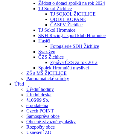
Žádost o dotaci spolků na rok 2024
TJ Sokol Žichlice
TJ SOKOL ŽICHLICE
ODDÍL KOPANÉ
ČASPV Žichlice
TJ Sokol Hromnice
SKH Racing - sport klub Hromnice
Hasiči
Fotogalerie SDH Žichlice
Svaz žen
ČZS Žichlice
Zpráva ČZS za rok 2012
Spolek Hromničtí myslivci
ZŠ a MŠ ŽICHLICE
Panoramatické snímky
Úřad
Úřední hodiny
Úřední deska
§106⁄99 Sb.
e-podatelna
Czech POINT
Samospráva obce
Obecně závazné vyhlášky
Rozpočty obce
Usnesení ZO