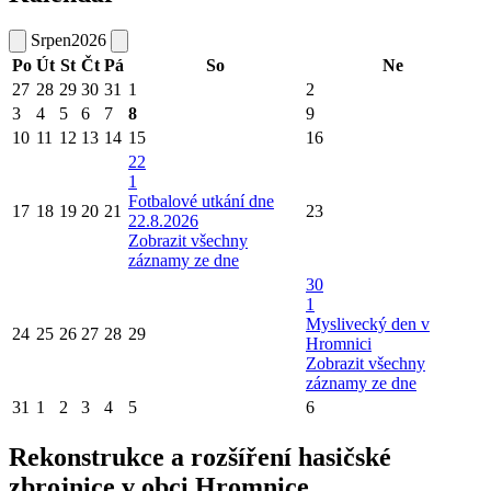
Srpen
2026
Po
Út
St
Čt
Pá
So
Ne
27
28
29
30
31
1
2
3
4
5
6
7
8
9
10
11
12
13
14
15
16
22
1
Fotbalové utkání dne
17
18
19
20
21
23
22.8.2026
Zobrazit všechny
záznamy ze dne
30
1
Myslivecký den v
24
25
26
27
28
29
Hromnici
Zobrazit všechny
záznamy ze dne
31
1
2
3
4
5
6
Rekonstrukce a rozšíření hasičské
zbrojnice v obci Hromnice