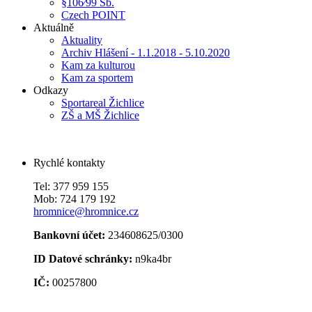
§106⁄99 Sb.
Czech POINT
Aktuálně
Aktuality
Archiv Hlášení - 1.1.2018 - 5.10.2020
Kam za kulturou
Kam za sportem
Odkazy
Sportareal Žichlice
ZŠ a MŠ Žichlice
Rychlé kontakty
Tel: 377 959 155
Mob: 724 179 192
hromnice@hromnice.cz
Bankovní účet:
234608625/0300
ID Datové schránky:
n9ka4br
IČ:
00257800