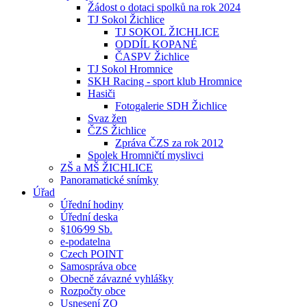
Žádost o dotaci spolků na rok 2024
TJ Sokol Žichlice
TJ SOKOL ŽICHLICE
ODDÍL KOPANÉ
ČASPV Žichlice
TJ Sokol Hromnice
SKH Racing - sport klub Hromnice
Hasiči
Fotogalerie SDH Žichlice
Svaz žen
ČZS Žichlice
Zpráva ČZS za rok 2012
Spolek Hromničtí myslivci
ZŠ a MŠ ŽICHLICE
Panoramatické snímky
Úřad
Úřední hodiny
Úřední deska
§106⁄99 Sb.
e-podatelna
Czech POINT
Samospráva obce
Obecně závazné vyhlášky
Rozpočty obce
Usnesení ZO