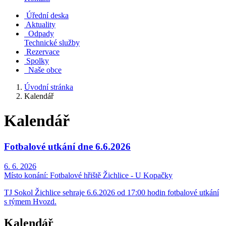
Úřední deska
Aktuality
Odpady
Technické služby
Rezervace
Spolky
Naše obce
Úvodní stránka
Kalendář
Kalendář
Fotbalové utkání dne 6.6.2026
6. 6. 2026
Místo konání:
Fotbalové hřiště Žichlice - U Kopačky
TJ Sokol Žichlice sehraje 6.6.2026 od 17:00 hodin fotbalové utkání
s týmem Hvozd.
Kalendář