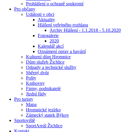
Prohlášení o ochraně soukromí
Pro občany
Události v obci
Aktuality
Hlášení veřejného rozhlasu
Archiv Hlášení - 1.1.2018 - 5.10.2020
Fotogalerie
2020
Kalendář akcí
Oznámení oprav a havárií
Kulturní dům Hromnice
Dům služeb Žichlice
Odpady a technické služby
Sběrný dvůr
Pošty
Knihovny
Firmy, podnikatelé
Jízdní řády
Pro turisty
Mapa
Hromnické jezírko
Zámecký statek Býkov
Sportoviště
SportAreál Žichlice
Kontakt