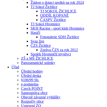
Žádost o dotaci spolků na rok 2024
TJ Sokol Žichlice
TJ SOKOL ŽICHLICE
ODDÍL KOPANÉ
ČASPV Žichlice
TJ Sokol Hromnice
SKH Racing - sport klub Hromnice
Hasiči
Fotogalerie SDH Žichlice
Svaz žen
ČZS Žichlice
Zpráva ČZS za rok 2012
Spolek Hromničtí myslivci
ZŠ a MŠ ŽICHLICE
Panoramatické snímky
Úřad
Úřední hodiny
Úřední deska
§106⁄99 Sb.
e-podatelna
Czech POINT
Samospráva obce
Obecně závazné vyhlášky
Rozpočty obce
Usnesení ZO