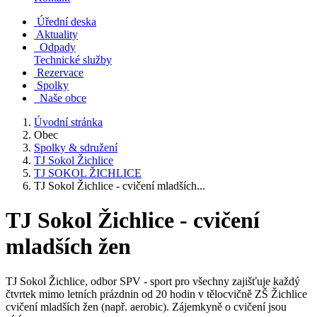
Úřední deska
Aktuality
Odpady
Technické služby
Rezervace
Spolky
Naše obce
Úvodní stránka
Obec
Spolky & sdružení
TJ Sokol Žichlice
TJ SOKOL ŽICHLICE
TJ Sokol Žichlice - cvičení mladších...
TJ Sokol Žichlice - cvičení
mladších žen
TJ Sokol Žichlice, odbor SPV - sport pro všechny zajišťuje každý
čtvrtek mimo letních prázdnin od 20 hodin v tělocvičně ZŠ Žichlice
cvičení mladších žen (např. aerobic). Zájemkyně o cvičení jsou