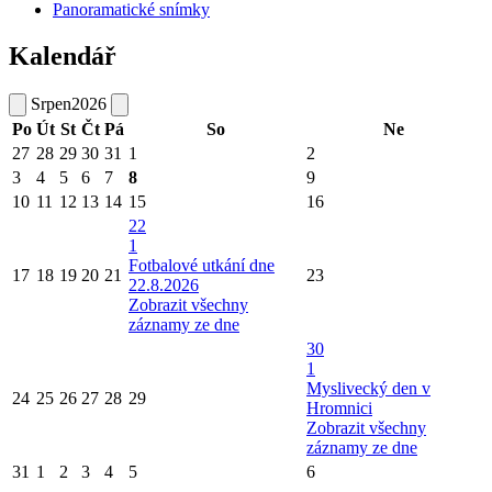
Panoramatické snímky
Kalendář
Srpen
2026
Po
Út
St
Čt
Pá
So
Ne
27
28
29
30
31
1
2
3
4
5
6
7
8
9
10
11
12
13
14
15
16
22
1
Fotbalové utkání dne
17
18
19
20
21
23
22.8.2026
Zobrazit všechny
záznamy ze dne
30
1
Myslivecký den v
24
25
26
27
28
29
Hromnici
Zobrazit všechny
záznamy ze dne
31
1
2
3
4
5
6