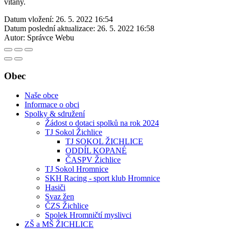
vítány.
Datum vložení:
26. 5. 2022 16:54
Datum poslední aktualizace:
26. 5. 2022 16:58
Autor:
Správce Webu
Obec
Naše obce
Informace o obci
Spolky & sdružení
Žádost o dotaci spolků na rok 2024
TJ Sokol Žichlice
TJ SOKOL ŽICHLICE
ODDÍL KOPANÉ
ČASPV Žichlice
TJ Sokol Hromnice
SKH Racing - sport klub Hromnice
Hasiči
Svaz žen
ČZS Žichlice
Spolek Hromničtí myslivci
ZŠ a MŠ ŽICHLICE