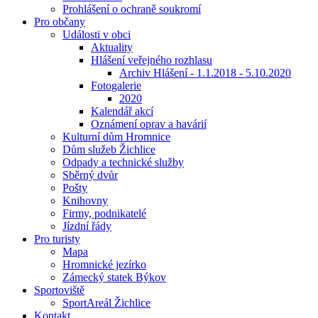
Prohlášení o ochraně soukromí
Pro občany
Události v obci
Aktuality
Hlášení veřejného rozhlasu
Archiv Hlášení - 1.1.2018 - 5.10.2020
Fotogalerie
2020
Kalendář akcí
Oznámení oprav a havárií
Kulturní dům Hromnice
Dům služeb Žichlice
Odpady a technické služby
Sběrný dvůr
Pošty
Knihovny
Firmy, podnikatelé
Jízdní řády
Pro turisty
Mapa
Hromnické jezírko
Zámecký statek Býkov
Sportoviště
SportAreál Žichlice
Kontakt