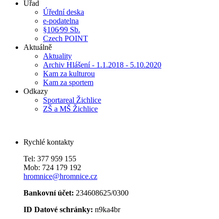
Úřad
Úřední deska
e-podatelna
§106⁄99 Sb.
Czech POINT
Aktuálně
Aktuality
Archiv Hlášení - 1.1.2018 - 5.10.2020
Kam za kulturou
Kam za sportem
Odkazy
Sportareal Žichlice
ZŠ a MŠ Žichlice
Rychlé kontakty
Tel: 377 959 155
Mob: 724 179 192
hromnice@hromnice.cz
Bankovní účet:
234608625/0300
ID Datové schránky:
n9ka4br