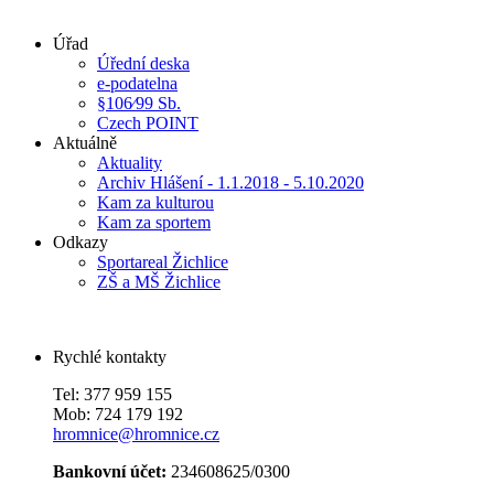
Úřad
Úřední deska
e-podatelna
§106⁄99 Sb.
Czech POINT
Aktuálně
Aktuality
Archiv Hlášení - 1.1.2018 - 5.10.2020
Kam za kulturou
Kam za sportem
Odkazy
Sportareal Žichlice
ZŠ a MŠ Žichlice
Rychlé kontakty
Tel: 377 959 155
Mob: 724 179 192
hromnice@hromnice.cz
Bankovní účet:
234608625/0300