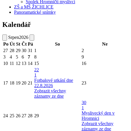
Spolek Hromničtí myslivci
ZŠ a MŠ ŽICHLICE
Panoramatické snímky
Kalendář
Srpen
2026
Po
Út
St
Čt
Pá
So
Ne
27
28
29
30
31
1
2
3
4
5
6
7
8
9
10
11
12
13
14
15
16
22
1
Fotbalové utkání dne
17
18
19
20
21
23
22.8.2026
Zobrazit všechny
záznamy ze dne
30
1
Myslivecký den v
24
25
26
27
28
29
Hromnici
Zobrazit všechny
záznamy ze dne