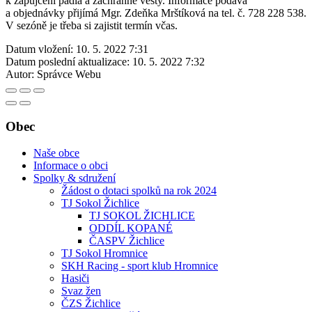
k zapůjčení pádla a záchranné vesty. Informace podává
a objednávky přijímá Mgr. Zdeňka Mrštíková na tel. č. 728 228 538.
V sezóně je třeba si zajistit termín včas.
Datum vložení:
10. 5. 2022 7:31
Datum poslední aktualizace:
10. 5. 2022 7:32
Autor:
Správce Webu
Obec
Naše obce
Informace o obci
Spolky & sdružení
Žádost o dotaci spolků na rok 2024
TJ Sokol Žichlice
TJ SOKOL ŽICHLICE
ODDÍL KOPANÉ
ČASPV Žichlice
TJ Sokol Hromnice
SKH Racing - sport klub Hromnice
Hasiči
Svaz žen
ČZS Žichlice