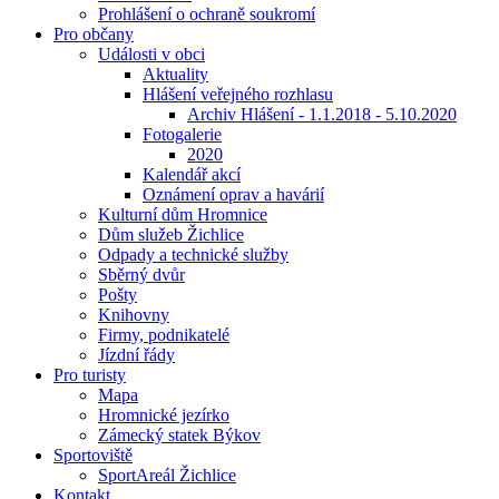
Prohlášení o ochraně soukromí
Pro občany
Události v obci
Aktuality
Hlášení veřejného rozhlasu
Archiv Hlášení - 1.1.2018 - 5.10.2020
Fotogalerie
2020
Kalendář akcí
Oznámení oprav a havárií
Kulturní dům Hromnice
Dům služeb Žichlice
Odpady a technické služby
Sběrný dvůr
Pošty
Knihovny
Firmy, podnikatelé
Jízdní řády
Pro turisty
Mapa
Hromnické jezírko
Zámecký statek Býkov
Sportoviště
SportAreál Žichlice
Kontakt