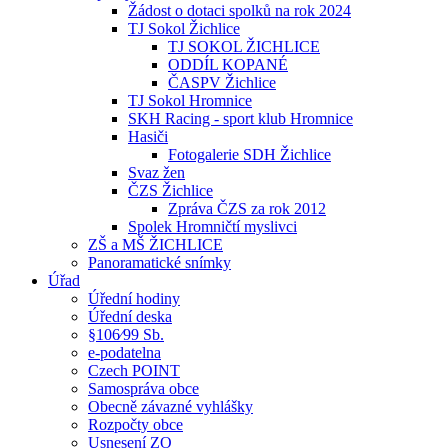
Žádost o dotaci spolků na rok 2024
TJ Sokol Žichlice
TJ SOKOL ŽICHLICE
ODDÍL KOPANÉ
ČASPV Žichlice
TJ Sokol Hromnice
SKH Racing - sport klub Hromnice
Hasiči
Fotogalerie SDH Žichlice
Svaz žen
ČZS Žichlice
Zpráva ČZS za rok 2012
Spolek Hromničtí myslivci
ZŠ a MŠ ŽICHLICE
Panoramatické snímky
Úřad
Úřední hodiny
Úřední deska
§106⁄99 Sb.
e-podatelna
Czech POINT
Samospráva obce
Obecně závazné vyhlášky
Rozpočty obce
Usnesení ZO