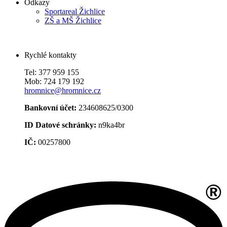
Odkazy
Sportareal Žichlice
ZŠ a MŠ Žichlice
Rychlé kontakty
Tel: 377 959 155
Mob: 724 179 192
hromnice@hromnice.cz
Bankovní účet:
234608625/0300
ID Datové schránky:
n9ka4br
IČ:
00257800