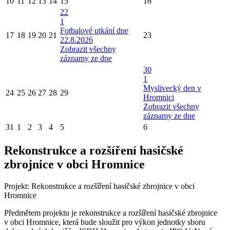
10
11
12
13
14
15
16
22
1
Fotbalové utkání dne
17
18
19
20
21
23
22.8.2026
Zobrazit všechny
záznamy ze dne
30
1
Myslivecký den v
24
25
26
27
28
29
Hromnici
Zobrazit všechny
záznamy ze dne
31
1
2
3
4
5
6
Rekonstrukce a rozšíření hasičské
zbrojnice v obci Hromnice
Projekt: Rekonstrukce a rozšíření hasičské zbrojnice v obci
Hromnice
Předmětem projektu je rekonstrukce a rozšíření hasičské zbrojnice
v obci Hromnice, která bude sloužit pro výkon jednotky sboru