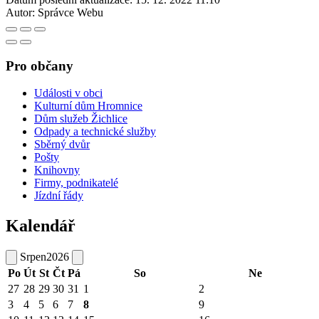
Autor:
Správce Webu
Pro občany
Události v obci
Kulturní dům Hromnice
Dům služeb Žichlice
Odpady a technické služby
Sběrný dvůr
Pošty
Knihovny
Firmy, podnikatelé
Jízdní řády
Kalendář
Srpen
2026
Po
Út
St
Čt
Pá
So
Ne
27
28
29
30
31
1
2
3
4
5
6
7
8
9