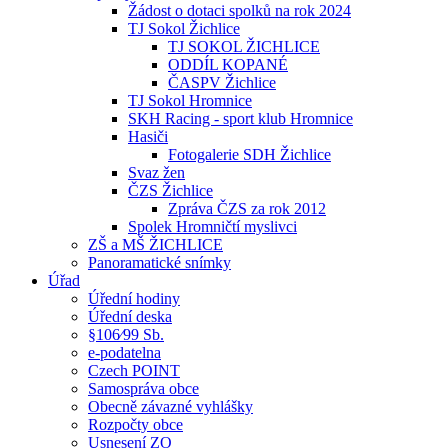
Žádost o dotaci spolků na rok 2024
TJ Sokol Žichlice
TJ SOKOL ŽICHLICE
ODDÍL KOPANÉ
ČASPV Žichlice
TJ Sokol Hromnice
SKH Racing - sport klub Hromnice
Hasiči
Fotogalerie SDH Žichlice
Svaz žen
ČZS Žichlice
Zpráva ČZS za rok 2012
Spolek Hromničtí myslivci
ZŠ a MŠ ŽICHLICE
Panoramatické snímky
Úřad
Úřední hodiny
Úřední deska
§106⁄99 Sb.
e-podatelna
Czech POINT
Samospráva obce
Obecně závazné vyhlášky
Rozpočty obce
Usnesení ZO