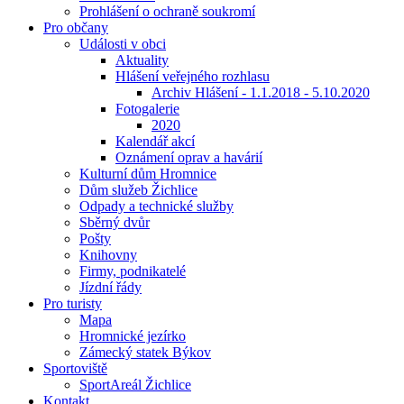
Prohlášení o ochraně soukromí
Pro občany
Události v obci
Aktuality
Hlášení veřejného rozhlasu
Archiv Hlášení - 1.1.2018 - 5.10.2020
Fotogalerie
2020
Kalendář akcí
Oznámení oprav a havárií
Kulturní dům Hromnice
Dům služeb Žichlice
Odpady a technické služby
Sběrný dvůr
Pošty
Knihovny
Firmy, podnikatelé
Jízdní řády
Pro turisty
Mapa
Hromnické jezírko
Zámecký statek Býkov
Sportoviště
SportAreál Žichlice
Kontakt