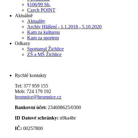
§106⁄99 Sb.
Czech POINT
Aktuálně
Aktuality
Archiv Hlášení - 1.1.2018 - 5.10.2020
Kam za kulturou
Kam za sportem
Odkazy
Sportareal Žichlice
ZŠ a MŠ Žichlice
Rychlé kontakty
Tel: 377 959 155
Mob: 724 179 192
hromnice@hromnice.cz
Bankovní účet:
234608625/0300
ID Datové schránky:
n9ka4br
IČ:
00257800