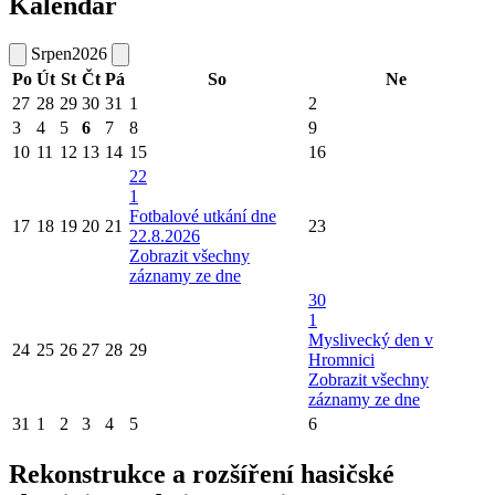
Kalendář
Srpen
2026
Po
Út
St
Čt
Pá
So
Ne
27
28
29
30
31
1
2
3
4
5
6
7
8
9
10
11
12
13
14
15
16
22
1
Fotbalové utkání dne
17
18
19
20
21
23
22.8.2026
Zobrazit všechny
záznamy ze dne
30
1
Myslivecký den v
24
25
26
27
28
29
Hromnici
Zobrazit všechny
záznamy ze dne
31
1
2
3
4
5
6
Rekonstrukce a rozšíření hasičské