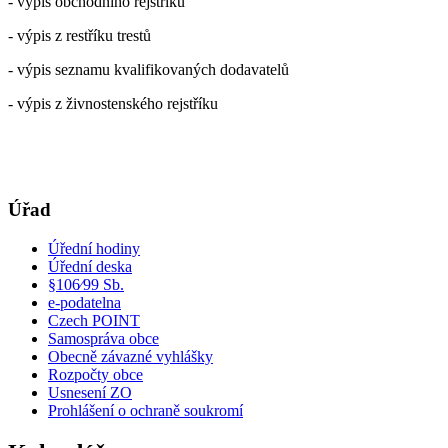
- výpis obchodního rejstříku
- výpis z restříku trestů
- výpis seznamu kvalifikovaných dodavatelů
- výpis z živnostenského rejstříku
Úřad
Úřední hodiny
Úřední deska
§106⁄99 Sb.
e-podatelna
Czech POINT
Samospráva obce
Obecně závazné vyhlášky
Rozpočty obce
Usnesení ZO
Prohlášení o ochraně soukromí