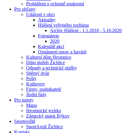
Prohlášení o ochraně soukromí
Pro občany
Události v obci
Aktuality
Hlášení veřejného rozhlasu
Archiv Hlášení - 1.1.2018 - 5.10.2020
Fotogalerie
2020
Kalendář akcí
Oznámení oprav a havárií
Kulturní dům Hromnice
Dům služeb Žichlice
Odpady a technické služby
Sběrný dvůr
Pošty
Knihovny
Firmy, podnikatelé
Jízdní řády
Pro turisty
Mapa
Hromnické jezírko
Zámecký statek Býkov
Sportoviště
SportAreál Žichlice
Kontakt