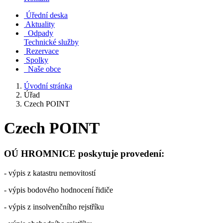
Úřední deska
Aktuality
Odpady
Technické služby
Rezervace
Spolky
Naše obce
Úvodní stránka
Úřad
Czech POINT
Czech POINT
OÚ HROMNICE poskytuje provedení:
- výpis z katastru nemovitostí
- výpis bodového hodnocení řidiče
- výpis z insolvenčního rejstříku