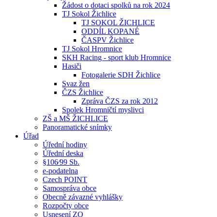
Žádost o dotaci spolků na rok 2024
TJ Sokol Žichlice
TJ SOKOL ŽICHLICE
ODDÍL KOPANÉ
ČASPV Žichlice
TJ Sokol Hromnice
SKH Racing - sport klub Hromnice
Hasiči
Fotogalerie SDH Žichlice
Svaz žen
ČZS Žichlice
Zpráva ČZS za rok 2012
Spolek Hromničtí myslivci
ZŠ a MŠ ŽICHLICE
Panoramatické snímky
Úřad
Úřední hodiny
Úřední deska
§106⁄99 Sb.
e-podatelna
Czech POINT
Samospráva obce
Obecně závazné vyhlášky
Rozpočty obce
Usnesení ZO