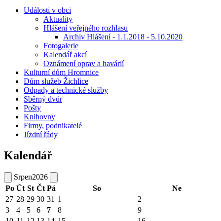
Události v obci
Aktuality
Hlášení veřejného rozhlasu
Archiv Hlášení - 1.1.2018 - 5.10.2020
Fotogalerie
Kalendář akcí
Oznámení oprav a havárií
Kulturní dům Hromnice
Dům služeb Žichlice
Odpady a technické služby
Sběrný dvůr
Pošty
Knihovny
Firmy, podnikatelé
Jízdní řády
Kalendář
Srpen
2026
Po
Út
St
Čt
Pá
So
Ne
27
28
29
30
31
1
2
3
4
5
6
7
8
9
10
11
12
13
14
15
16