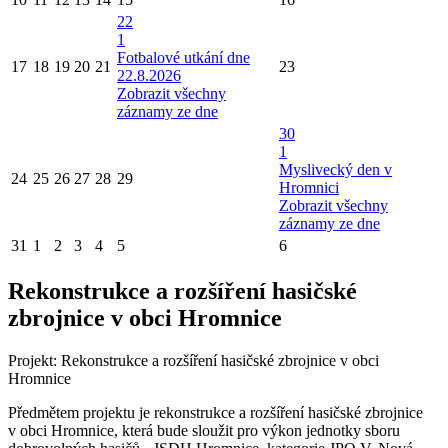
22
1
Fotbalové utkání dne
17
18
19
20
21
23
22.8.2026
Zobrazit všechny
záznamy ze dne
30
1
Myslivecký den v
24
25
26
27
28
29
Hromnici
Zobrazit všechny
záznamy ze dne
31
1
2
3
4
5
6
Rekonstrukce a rozšíření hasičské
zbrojnice v obci Hromnice
Projekt: Rekonstrukce a rozšíření hasičské zbrojnice v obci
Hromnice
Předmětem projektu je rekonstrukce a rozšíření hasičské zbrojnice
v obci Hromnice, která bude sloužit pro výkon jednotky sboru