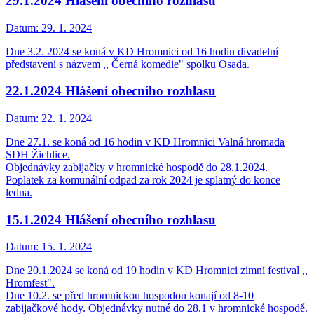
29.1.2024 Hlášení obecního rozhlasu
Datum:
29. 1. 2024
Dne 3.2. 2024 se koná v KD Hromnici od 16 hodin divadelní
představení s názvem ,, Černá komedie" spolku Osada.
22.1.2024 Hlášení obecního rozhlasu
Datum:
22. 1. 2024
Dne 27.1. se koná od 16 hodin v KD Hromnici Valná hromada
SDH Žichlice.
Objednávky zabijačky v hromnické hospodě do 28.1.2024.
Poplatek za komunální odpad za rok 2024 je splatný do konce
ledna.
15.1.2024 Hlášení obecního rozhlasu
Datum:
15. 1. 2024
Dne 20.1.2024 se koná od 19 hodin v KD Hromnici zimní festival ,,
Hromfest".
Dne 10.2. se před hromnickou hospodou konají od 8-10
zabijačkové hody. Objednávky nutné do 28.1 v hromnické hospodě.