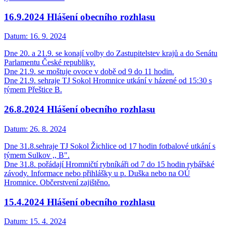
16.9.2024 Hlášení obecního rozhlasu
Datum:
16. 9. 2024
Dne 20. a 21.9. se konají volby do Zastupitelstev krajů a do Senátu
Parlamentu České republiky.
Dne 21.9. se moštuje ovoce v době od 9 do 11 hodin.
Dne 21.9. sehraje TJ Sokol Hromnice utkání v házené od 15:30 s
týmem Přeštice B.
26.8.2024 Hlášení obecního rozhlasu
Datum:
26. 8. 2024
Dne 31.8.sehraje TJ Sokol Žichlice od 17 hodin fotbalové utkání s
týmem Sulkov ,, B".
Dne 31.8. pořádají Hromničtí rybníkáři od 7 do 15 hodin rybářské
závody. Informace nebo přihlášky u p. Duška nebo na OÚ
Hromnice. Občerstvení zajištěno.
15.4.2024 Hlášení obecního rozhlasu
Datum:
15. 4. 2024