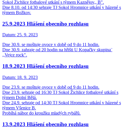
Sokol Žichlice fotbalové utkání s týmem Kaznějov,, B".
Dne 8.10. od 14:30 sehraje TJ Sokol Hromnice utkání v házené s
týmem Božkov.
25.9.2023 Hlášení obecního rozhlasu
Datum:
25. 9. 2023
Dne 30.9. se moštuje ovoce v době od 9 do 11 hodin.
Dne 30.9. zahraje od 20 hodin na hřišti U Kopačky skupina¨
,,Vejce rock".
18.9.2023 Hlášení obecního rozhlasu
Datum:
18. 9. 2023
Dne 23.9. se moštuje ovoce v době od 9 do 11 hodin.
Dne 23.9. sehraje od 16:30 TJ Sokol Žichlice fotbalové utkání s
týmem Dolní Bělá.
Dne 24.9. sehraje od 14:30 TJ Sokol Hromnice utkání v házené s
týmem Všenice B.
Probíhá nábor do kroužku mladých rybářů.
13.9.2023 Hlášení obecního rozhlasu