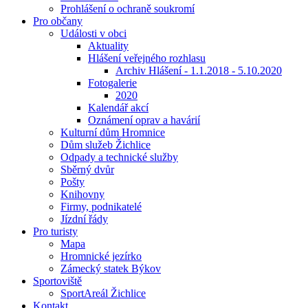
Prohlášení o ochraně soukromí
Pro občany
Události v obci
Aktuality
Hlášení veřejného rozhlasu
Archiv Hlášení - 1.1.2018 - 5.10.2020
Fotogalerie
2020
Kalendář akcí
Oznámení oprav a havárií
Kulturní dům Hromnice
Dům služeb Žichlice
Odpady a technické služby
Sběrný dvůr
Pošty
Knihovny
Firmy, podnikatelé
Jízdní řády
Pro turisty
Mapa
Hromnické jezírko
Zámecký statek Býkov
Sportoviště
SportAreál Žichlice
Kontakt