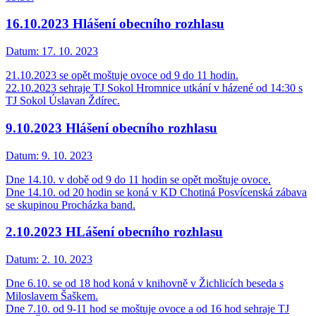
16.10.2023 Hlášení obecního rozhlasu
Datum:
17. 10. 2023
21.10.2023 se opět moštuje ovoce od 9 do 11 hodin.
22.10.2023 sehraje TJ Sokol Hromnice utkání v házené od 14:30 s
TJ Sokol Úslavan Ždírec.
9.10.2023 Hlášení obecního rozhlasu
Datum:
9. 10. 2023
Dne 14.10. v době od 9 do 11 hodin se opět moštuje ovoce.
Dne 14.10. od 20 hodin se koná v KD Chotiná Posvícenská zábava
se skupinou Procházka band.
2.10.2023 HLášení obecního rozhlasu
Datum:
2. 10. 2023
Dne 6.10. se od 18 hod koná v knihovně v Žichlicích beseda s
Miloslavem Šaškem.
Dne 7.10. od 9-11 hod se moštuje ovoce a od 16 hod sehraje TJ