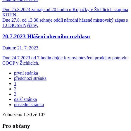
Dne 25.8.2023 zahraje od 20 hodin u Kopačky v Žichlicích skupina
KOHN.
Dne 27.8. od 13:30 sehraje oddíl národní házené mistrovský zápas s
TJ DIOSS Nýřany.
20.7.2023 Hlášení obecního rozhlasu
Datum:
21. 7. 2023
Dne 24.7.2023 od 7 hodin dojde k znovuotevření prodejny potravin
COOP v Žichlicích.
první stránka
předchozí stránka
1
2
3
další stránka
poslední stránka
Zobrazeno
1
-
30
ze 107
Pro občany