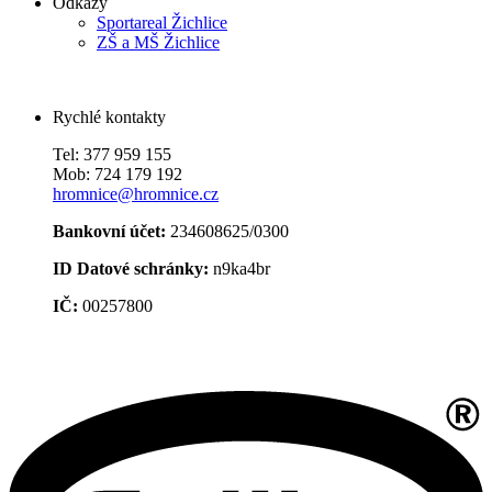
Odkazy
Sportareal Žichlice
ZŠ a MŠ Žichlice
Rychlé kontakty
Tel: 377 959 155
Mob: 724 179 192
hromnice@hromnice.cz
Bankovní účet:
234608625/0300
ID Datové schránky:
n9ka4br
IČ:
00257800