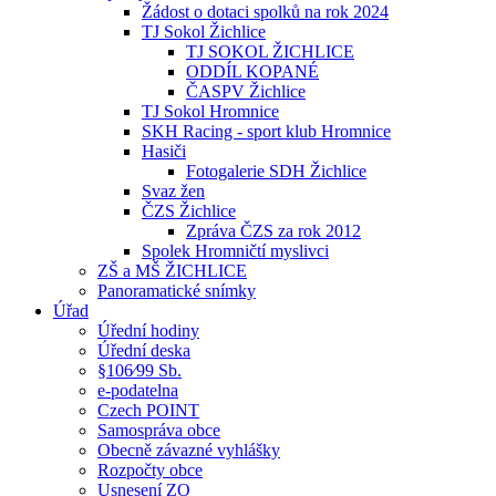
Žádost o dotaci spolků na rok 2024
TJ Sokol Žichlice
TJ SOKOL ŽICHLICE
ODDÍL KOPANÉ
ČASPV Žichlice
TJ Sokol Hromnice
SKH Racing - sport klub Hromnice
Hasiči
Fotogalerie SDH Žichlice
Svaz žen
ČZS Žichlice
Zpráva ČZS za rok 2012
Spolek Hromničtí myslivci
ZŠ a MŠ ŽICHLICE
Panoramatické snímky
Úřad
Úřední hodiny
Úřední deska
§106⁄99 Sb.
e-podatelna
Czech POINT
Samospráva obce
Obecně závazné vyhlášky
Rozpočty obce
Usnesení ZO