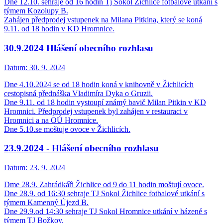
Dne 12.10. sehraje od 16 hodin Tj Sokol Žichlice fotbalové utkání s
týmem Kozolupy B.
Zahájen předprodej vstupenek na Milana Pitkina, který se koná
9.11. od 18 hodin v KD Hromnice.
30.9.2024 Hlášení obecního rozhlasu
Datum:
30. 9. 2024
Dne 4.10.2024 se od 18 hodin koná v knihovně v Žichlicích
cestopisná přednáška Vladimíra Dyka o Gruzii.
Dne 9.11. od 18 hodin vystoupí známý bavič Milan Pitkin v KD
Hromnici. Předprodej vstupenek byl zahájen v restauraci v
Hromnici a na OÚ Hromnice.
Dne 5.10.se moštuje ovoce v Žichlicích.
23.9.2024 - Hlášení obecního rozhlasu
Datum:
23. 9. 2024
Dme 28.9. Zahrádkáři Žichlice od 9 do 11 hodin moštují ovoce.
Dne 28.9. od 16:30 sehraje TJ Sokol Žichlice fotbalové utkání s
týmem Kamenný Újezd B.
Dne 29.9.od 14:30 sehraje TJ Sokol Hromnice utkání v házené s
týmem TJ Božkov.