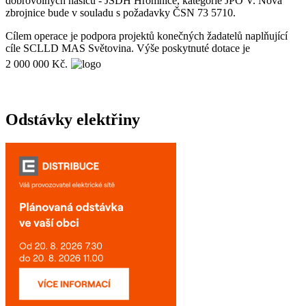
dobrovolných hasičů - JSDH Hromnice, kategorie JPO V. Nová
zbrojnice bude v souladu s požadavky ČSN 73 5710.
Cílem operace je podpora projektů konečných žadatelů naplňující
cíle SCLLD MAS Světovina. Výše poskytnuté dotace je
2 000 000 Kč.
Odstávky elektřiny