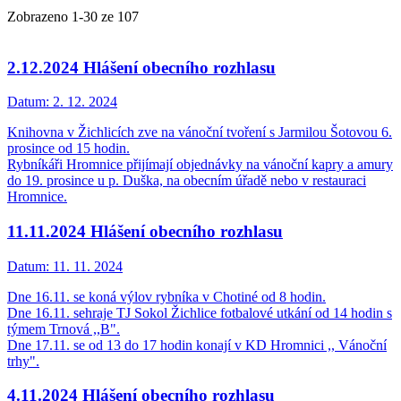
Zobrazeno
1
-
30
ze 107
2.12.2024 Hlášení obecního rozhlasu
Datum:
2. 12. 2024
Knihovna v Žichlicích zve na vánoční tvoření s Jarmilou Šotovou 6.
prosince od 15 hodin.
Rybníkáři Hromnice přijímají objednávky na vánoční kapry a amury
do 19. prosince u p. Duška, na obecním úřadě nebo v restauraci
Hromnice.
11.11.2024 Hlášení obecního rozhlasu
Datum:
11. 11. 2024
Dne 16.11. se koná výlov rybníka v Chotiné od 8 hodin.
Dne 16.11. sehraje TJ Sokol Žichlice fotbalové utkání od 14 hodin s
týmem Trnová ,,B".
Dne 17.11. se od 13 do 17 hodin konají v KD Hromnici ,, Vánoční
trhy".
4.11.2024 Hlášení obecního rozhlasu