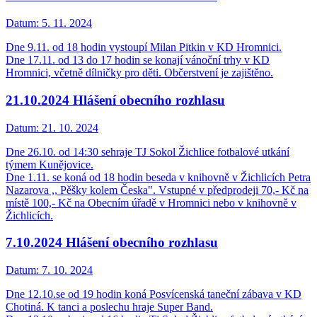
Datum:
5. 11. 2024
Dne 9.11. od 18 hodin vystoupí Milan Pitkin v KD Hromnici.
Dne 17.11. od 13 do 17 hodin se konají vánoční trhy v KD
Hromnici, včetně dílničky pro děti. Občerstvení je zajištěno.
21.10.2024 Hlášení obecního rozhlasu
Datum:
21. 10. 2024
Dne 26.10. od 14:30 sehraje TJ Sokol Žichlice fotbalové utkání
týmem Kunějovice.
Dne 1.11. se koná od 18 hodin beseda v knihovně v Žichlicích Petra
Nazarova ,, Pěšky kolem Česka". Vstupné v předprodeji 70,- Kč na
místě 100,- Kč na Obecním úřadě v Hromnici nebo v knihovně v
Žichlicích.
7.10.2024 Hlášení obecního rozhlasu
Datum:
7. 10. 2024
Dne 12.10.se od 19 hodin koná Posvícenská taneční zábava v KD
Chotiná. K tanci a poslechu hraje Super Band.