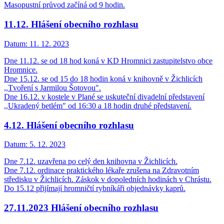
Masopustní průvod začíná od 9 hodin.
11.12. Hlášení obecního rozhlasu
Datum:
11. 12. 2023
Dne 11.12. se od 18 hod koná v KD Hromnici zastupitelstvo obce
Hromnice.
Dne 15.12. se od 15 do 18 hodin koná v knihovně v Žichlicích
,,Tvoření s Jarmilou Šotovou".
Dne 16.12. v kostele v Plané se uskuteční divadelní představení
,,Ukradený betlém" od 16:30 a 18 hodin druhé představení.
4.12. Hlášení obecního rozhlasu
Datum:
5. 12. 2023
Dne 7.12. uzavřena po celý den knihovna v Žichlicích.
Dne 7.12. ordinace praktického lékaře zrušena na Zdravotním
středisku v Žichlicích. Záskok v dopoledních hodinách v Chrástu.
Do 15.12 přijímají hromničtí rybníkáři objednávky kaprů.
27.11.2023 Hlášení obecního rozhlasu