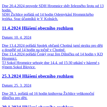
Dne 20.4.2024 provede SDH Hromnice sběr železného šrotu od 13
hodin.
SDH Žichlice pořádá od 14 hodin Odemykání Hromnického
jezírka. Sraz účastníků je V Kolnách.
11.4.2024 Hlášení obecního rozhlasu
Datum:
10. 4. 2024
Dne 13.4.2024 pořádá Spolek občanů Chotiná jarní stezku pro děti
a dospělé od 14 hodin na točně v Chotiné.
Dne 13.4.2024 pořádá Český svaz žen Dílničku od 14 hodin v KD
Hromnici.
TJ Sokol Hromnice sehraje dne 14.4. od 15:30 utkání v házené s
týmem Sokol Blovice.
25.3.2024 Hlášení obecního rozhlasu
Datum:
25. 3. 2024
Dne 28.3. pořádá od 16 hodin knihovna Žichlice velikonoční
dílničku pro děti.