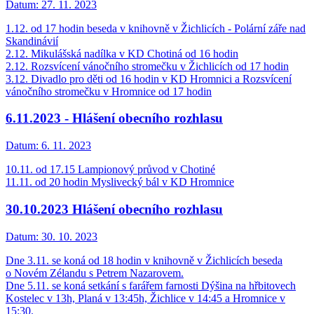
Datum:
27. 11. 2023
1.12. od 17 hodin beseda v knihovně v Žichlicích - Polární záře nad
Skandinávií
2.12. Mikulášská nadílka v KD Chotiná od 16 hodin
2.12. Rozsvícení vánočního stromečku v Žichlicích od 17 hodin
3.12. Divadlo pro děti od 16 hodin v KD Hromnici a Rozsvícení
vánočního stromečku v Hromnice od 17 hodin
6.11.2023 - Hlášení obecního rozhlasu
Datum:
6. 11. 2023
10.11. od 17.15 Lampionový průvod v Chotiné
11.11. od 20 hodin Myslivecký bál v KD Hromnice
30.10.2023 Hlášení obecního rozhlasu
Datum:
30. 10. 2023
Dne 3.11. se koná od 18 hodin v knihovně v Žichlicích beseda
o Novém Zélandu s Petrem Nazarovem.
Dne 5.11. se koná setkání s farářem farnosti Dýšina na hřbitovech
Kostelec v 13h, Planá v 13:45h, Žichlice v 14:45 a Hromnice v
15:30.