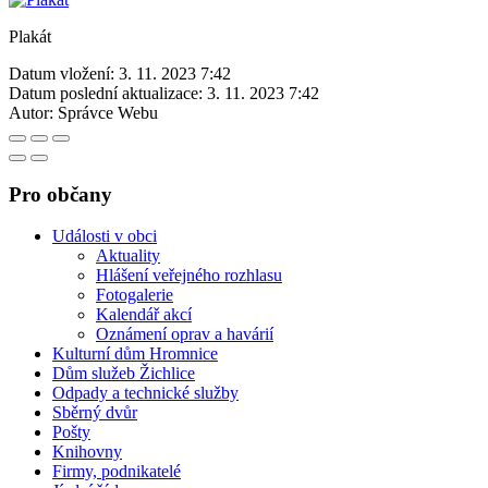
Plakát
Datum vložení:
3. 11. 2023 7:42
Datum poslední aktualizace:
3. 11. 2023 7:42
Autor:
Správce Webu
Pro občany
Události v obci
Aktuality
Hlášení veřejného rozhlasu
Fotogalerie
Kalendář akcí
Oznámení oprav a havárií
Kulturní dům Hromnice
Dům služeb Žichlice
Odpady a technické služby
Sběrný dvůr
Pošty
Knihovny
Firmy, podnikatelé