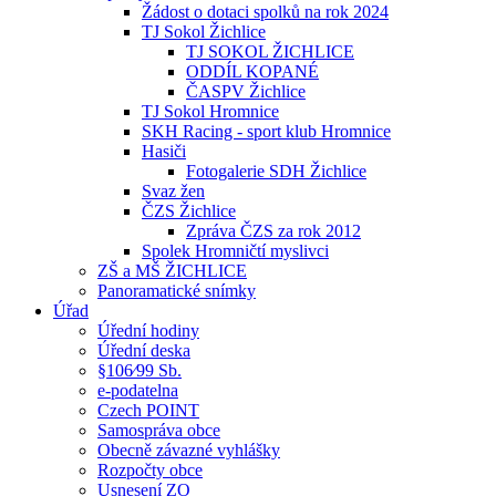
Žádost o dotaci spolků na rok 2024
TJ Sokol Žichlice
TJ SOKOL ŽICHLICE
ODDÍL KOPANÉ
ČASPV Žichlice
TJ Sokol Hromnice
SKH Racing - sport klub Hromnice
Hasiči
Fotogalerie SDH Žichlice
Svaz žen
ČZS Žichlice
Zpráva ČZS za rok 2012
Spolek Hromničtí myslivci
ZŠ a MŠ ŽICHLICE
Panoramatické snímky
Úřad
Úřední hodiny
Úřední deska
§106⁄99 Sb.
e-podatelna
Czech POINT
Samospráva obce
Obecně závazné vyhlášky
Rozpočty obce
Usnesení ZO