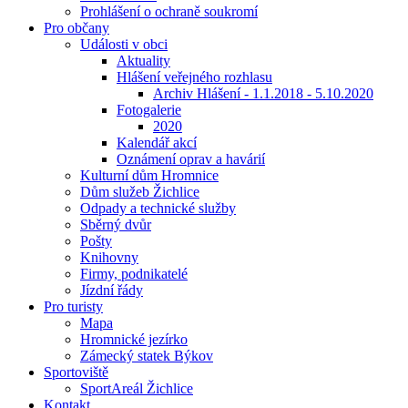
Prohlášení o ochraně soukromí
Pro občany
Události v obci
Aktuality
Hlášení veřejného rozhlasu
Archiv Hlášení - 1.1.2018 - 5.10.2020
Fotogalerie
2020
Kalendář akcí
Oznámení oprav a havárií
Kulturní dům Hromnice
Dům služeb Žichlice
Odpady a technické služby
Sběrný dvůr
Pošty
Knihovny
Firmy, podnikatelé
Jízdní řády
Pro turisty
Mapa
Hromnické jezírko
Zámecký statek Býkov
Sportoviště
SportAreál Žichlice
Kontakt