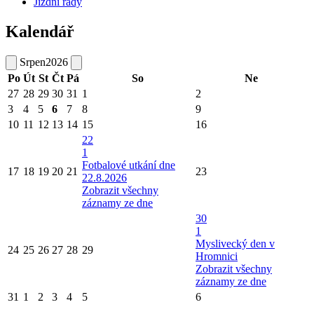
Jízdní řády
Kalendář
Srpen
2026
Po
Út
St
Čt
Pá
So
Ne
27
28
29
30
31
1
2
3
4
5
6
7
8
9
10
11
12
13
14
15
16
22
1
Fotbalové utkání dne
17
18
19
20
21
23
22.8.2026
Zobrazit všechny
záznamy ze dne
30
1
Myslivecký den v
24
25
26
27
28
29
Hromnici
Zobrazit všechny
záznamy ze dne
31
1
2
3
4
5
6