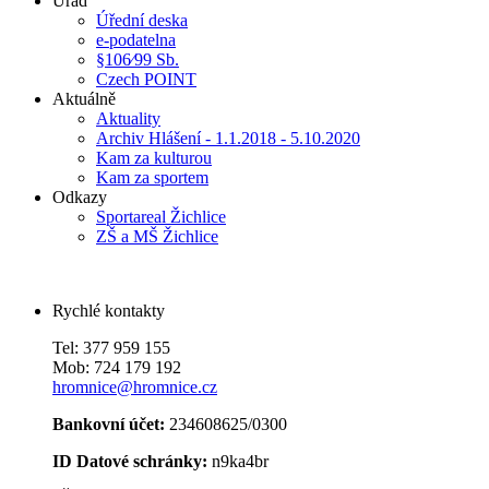
Úřad
Úřední deska
e-podatelna
§106⁄99 Sb.
Czech POINT
Aktuálně
Aktuality
Archiv Hlášení - 1.1.2018 - 5.10.2020
Kam za kulturou
Kam za sportem
Odkazy
Sportareal Žichlice
ZŠ a MŠ Žichlice
Rychlé kontakty
Tel: 377 959 155
Mob: 724 179 192
hromnice@hromnice.cz
Bankovní účet:
234608625/0300
ID Datové schránky:
n9ka4br