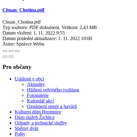
Chuan_Chotina.pdf
Chuan_Chotina.pdf
Typ souboru: PDF dokument, Velikost: 2,43 MB
Datum vložení:
1. 11. 2022 9:55
Datum poslední aktualizace:
1. 11. 2022 10:00
Autor:
Správce Webu
Pro občany
Události v obci
Aktuality
Hlášení veřejného rozhlasu
Fotogalerie
Kalendář akcí
Oznámení oprav a havárií
Kulturní dům Hromnice
Dům služeb Žichlice
Odpady a technické služby
Sběrný dvůr
Pošty