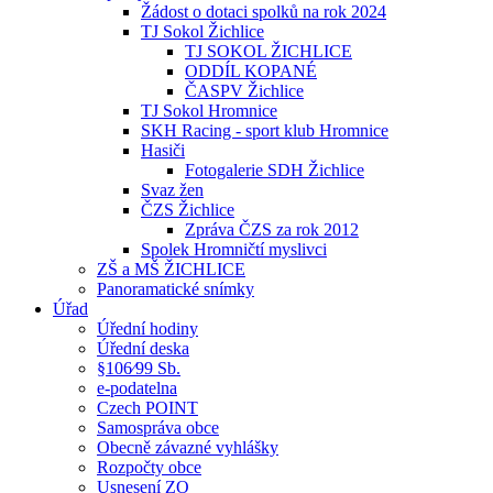
Žádost o dotaci spolků na rok 2024
TJ Sokol Žichlice
TJ SOKOL ŽICHLICE
ODDÍL KOPANÉ
ČASPV Žichlice
TJ Sokol Hromnice
SKH Racing - sport klub Hromnice
Hasiči
Fotogalerie SDH Žichlice
Svaz žen
ČZS Žichlice
Zpráva ČZS za rok 2012
Spolek Hromničtí myslivci
ZŠ a MŠ ŽICHLICE
Panoramatické snímky
Úřad
Úřední hodiny
Úřední deska
§106⁄99 Sb.
e-podatelna
Czech POINT
Samospráva obce
Obecně závazné vyhlášky
Rozpočty obce
Usnesení ZO