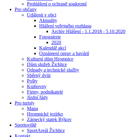
Prohlášení o ochraně soukromí
Pro občany
Události v obci
Aktuality
Hlášení veřejného rozhlasu
Archiv Hlášení - 1.1.2018 - 5.10.2020
Fotogalerie
2020
Kalendář akcí
Oznámení oprav a havárií
Kulturní dům Hromnice
Dům služeb Žichlice
Odpady a technické služby
Sběrný dvůr
Pošty
Knihovny
Firmy, podnikatelé
Jízdní řády
Pro turisty
Mapa
Hromnické jezírko
Zámecký statek Býkov
Sportoviště
SportAreál Žichlice
Kontakt