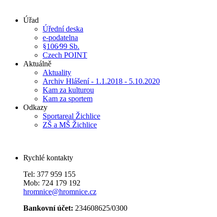
Úřad
Úřední deska
e-podatelna
§106⁄99 Sb.
Czech POINT
Aktuálně
Aktuality
Archiv Hlášení - 1.1.2018 - 5.10.2020
Kam za kulturou
Kam za sportem
Odkazy
Sportareal Žichlice
ZŠ a MŠ Žichlice
Rychlé kontakty
Tel: 377 959 155
Mob: 724 179 192
hromnice@hromnice.cz
Bankovní účet:
234608625/0300