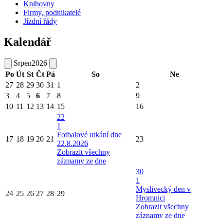
Knihovny
Firmy, podnikatelé
Jízdní řády
Kalendář
Srpen
2026
Po
Út
St
Čt
Pá
So
Ne
27
28
29
30
31
1
2
3
4
5
6
7
8
9
10
11
12
13
14
15
16
22
1
Fotbalové utkání dne
17
18
19
20
21
23
22.8.2026
Zobrazit všechny
záznamy ze dne
30
1
Myslivecký den v
24
25
26
27
28
29
Hromnici
Zobrazit všechny
záznamy ze dne