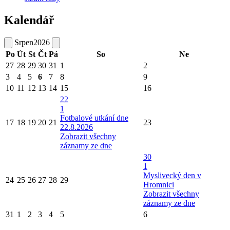
Kalendář
Srpen
2026
Po
Út
St
Čt
Pá
So
Ne
27
28
29
30
31
1
2
3
4
5
6
7
8
9
10
11
12
13
14
15
16
22
1
Fotbalové utkání dne
17
18
19
20
21
23
22.8.2026
Zobrazit všechny
záznamy ze dne
30
1
Myslivecký den v
24
25
26
27
28
29
Hromnici
Zobrazit všechny
záznamy ze dne
31
1
2
3
4
5
6