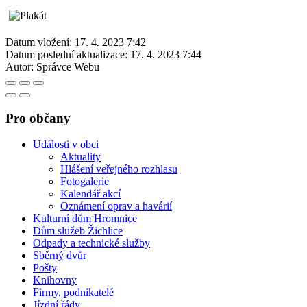
Datum vložení:
17. 4. 2023 7:42
Datum poslední aktualizace:
17. 4. 2023 7:44
Autor:
Správce Webu
Pro občany
Události v obci
Aktuality
Hlášení veřejného rozhlasu
Fotogalerie
Kalendář akcí
Oznámení oprav a havárií
Kulturní dům Hromnice
Dům služeb Žichlice
Odpady a technické služby
Sběrný dvůr
Pošty
Knihovny
Firmy, podnikatelé
Jízdní řády