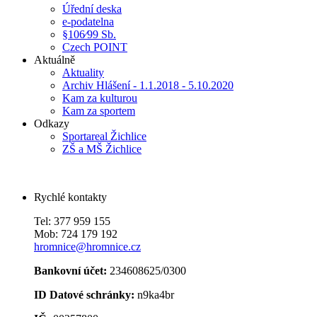
Úřední deska
e-podatelna
§106⁄99 Sb.
Czech POINT
Aktuálně
Aktuality
Archiv Hlášení - 1.1.2018 - 5.10.2020
Kam za kulturou
Kam za sportem
Odkazy
Sportareal Žichlice
ZŠ a MŠ Žichlice
Rychlé kontakty
Tel: 377 959 155
Mob: 724 179 192
hromnice@hromnice.cz
Bankovní účet:
234608625/0300
ID Datové schránky:
n9ka4br