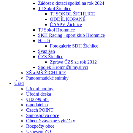
Žádost o dotaci spolků na rok 2024
TJ Sokol Žichlice
TJ SOKOL ŽICHLICE
ODDÍL KOPANÉ
ČASPV Žichlice
TJ Sokol Hromnice
SKH Racing - sport klub Hromnice
Hasiči
Fotogalerie SDH Žichlice
Svaz žen
ČZS Žichlice
Zpráva ČZS za rok 2012
Spolek Hromničtí myslivci
ZŠ a MŠ ŽICHLICE
Panoramatické snímky
Úřad
Úřední hodiny
Úřední deska
§106⁄99 Sb.
e-podatelna
Czech POINT
Samospráva obce
Obecně závazné vyhlášky
Rozpočty obce
Usnesení ZO