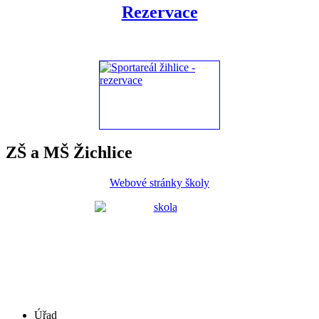
Rezervace
ZŠ a MŠ Žichlice
Webové stránky školy
Úřad