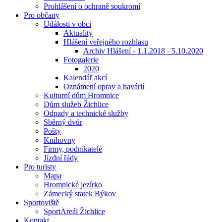
Prohlášení o ochraně soukromí
Pro občany
Události v obci
Aktuality
Hlášení veřejného rozhlasu
Archiv Hlášení - 1.1.2018 - 5.10.2020
Fotogalerie
2020
Kalendář akcí
Oznámení oprav a havárií
Kulturní dům Hromnice
Dům služeb Žichlice
Odpady a technické služby
Sběrný dvůr
Pošty
Knihovny
Firmy, podnikatelé
Jízdní řády
Pro turisty
Mapa
Hromnické jezírko
Zámecký statek Býkov
Sportoviště
SportAreál Žichlice
Kontakt