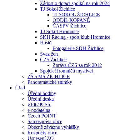
Žádost o dotaci spolků na rok 2024
TJ Sokol Žichlice
TJ SOKOL ŽICHLICE
ODDÍL KOPANÉ
ČASPV Žichlice
TJ Sokol Hromnice
SKH Racing - sport klub Hromnice
Hasiči
Fotogalerie SDH Žichlice
Svaz žen
ČZS Žichlice
Zpráva ČZS za rok 2012
Spolek Hromničtí myslivci
ZŠ a MŠ ŽICHLICE
Panoramatické snímky
Úřad
Úřední hodiny
Úřední deska
§106⁄99 Sb.
e-podatelna
Czech POINT
Samospráva obce
Obecně závazné vyhlášky
Rozpočty obce
Usnesení ZO