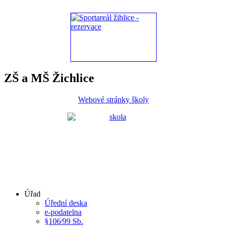
ZŠ a MŠ Žichlice
Webové stránky školy
Úřad
Úřední deska
e-podatelna
§106⁄99 Sb.