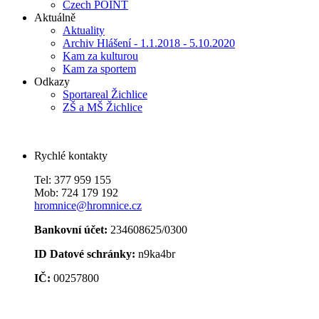
Czech POINT
Aktuálně
Aktuality
Archiv Hlášení - 1.1.2018 - 5.10.2020
Kam za kulturou
Kam za sportem
Odkazy
Sportareal Žichlice
ZŠ a MŠ Žichlice
Rychlé kontakty
Tel: 377 959 155
Mob: 724 179 192
hromnice@hromnice.cz
Bankovní účet:
234608625/0300
ID Datové schránky:
n9ka4br
IČ:
00257800