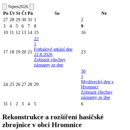
Srpen
2026
Po
Út
St
Čt
Pá
So
Ne
27
28
29
30
31
1
2
3
4
5
6
7
8
9
10
11
12
13
14
15
16
22
1
Fotbalové utkání dne
17
18
19
20
21
23
22.8.2026
Zobrazit všechny
záznamy ze dne
30
1
Myslivecký den v
24
25
26
27
28
29
Hromnici
Zobrazit všechny
záznamy ze dne
31
1
2
3
4
5
6
Rekonstrukce a rozšíření hasičské
zbrojnice v obci Hromnice