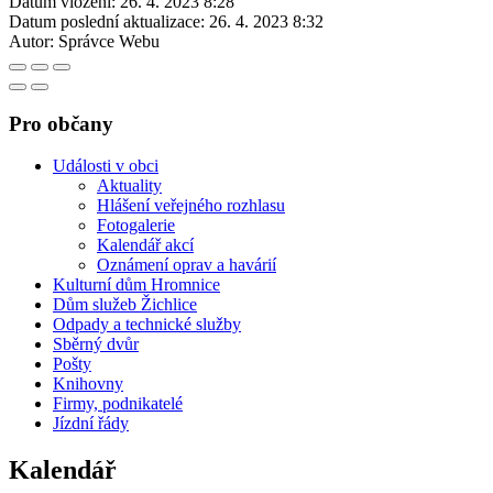
Datum vložení:
26. 4. 2023 8:28
Datum poslední aktualizace:
26. 4. 2023 8:32
Autor:
Správce Webu
Pro občany
Události v obci
Aktuality
Hlášení veřejného rozhlasu
Fotogalerie
Kalendář akcí
Oznámení oprav a havárií
Kulturní dům Hromnice
Dům služeb Žichlice
Odpady a technické služby
Sběrný dvůr
Pošty
Knihovny
Firmy, podnikatelé
Jízdní řády
Kalendář