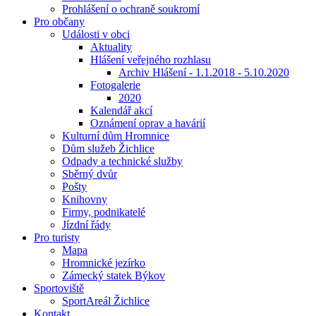
Prohlášení o ochraně soukromí
Pro občany
Události v obci
Aktuality
Hlášení veřejného rozhlasu
Archiv Hlášení - 1.1.2018 - 5.10.2020
Fotogalerie
2020
Kalendář akcí
Oznámení oprav a havárií
Kulturní dům Hromnice
Dům služeb Žichlice
Odpady a technické služby
Sběrný dvůr
Pošty
Knihovny
Firmy, podnikatelé
Jízdní řády
Pro turisty
Mapa
Hromnické jezírko
Zámecký statek Býkov
Sportoviště
SportAreál Žichlice
Kontakt