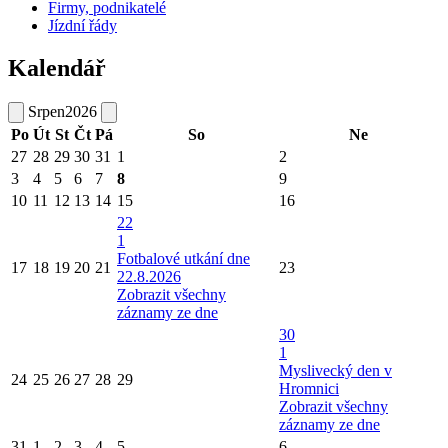
Firmy, podnikatelé
Jízdní řády
Kalendář
Srpen
2026
Po
Út
St
Čt
Pá
So
Ne
27
28
29
30
31
1
2
3
4
5
6
7
8
9
10
11
12
13
14
15
16
22
1
Fotbalové utkání dne
17
18
19
20
21
23
22.8.2026
Zobrazit všechny
záznamy ze dne
30
1
Myslivecký den v
24
25
26
27
28
29
Hromnici
Zobrazit všechny
záznamy ze dne
31
1
2
3
4
5
6