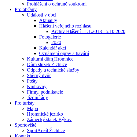
Prohlášení o ochraně soukromí
Pro občany
Události v obci
Aktuality
Hlášení veřejného rozhlasu
Archiv Hlášení - 1.1.2018 - 5.10.2020
Fotogalerie
2020
Kalendář akcí
Oznámení oprav a havárií
Kulturní dům Hromnice
Dům služeb Žichlice
Odpady a technické služby
Sběrný dvůr
Pošty
Knihovny
Firmy, podnikatelé
Jízdní řády
Pro turisty
Mapa
Hromnické jezírko
Zámecký statek Býkov
Sportoviště
SportAreál Žichlice
Kontakt