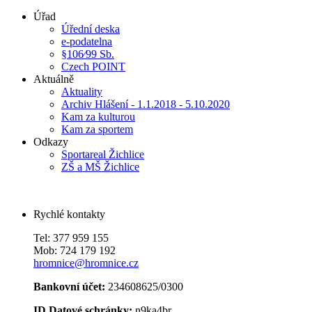
Úřad
Úřední deska
e-podatelna
§106⁄99 Sb.
Czech POINT
Aktuálně
Aktuality
Archiv Hlášení - 1.1.2018 - 5.10.2020
Kam za kulturou
Kam za sportem
Odkazy
Sportareal Žichlice
ZŠ a MŠ Žichlice
Rychlé kontakty
Tel: 377 959 155
Mob: 724 179 192
hromnice@hromnice.cz
Bankovní účet:
234608625/0300
ID Datové schránky:
n9ka4br