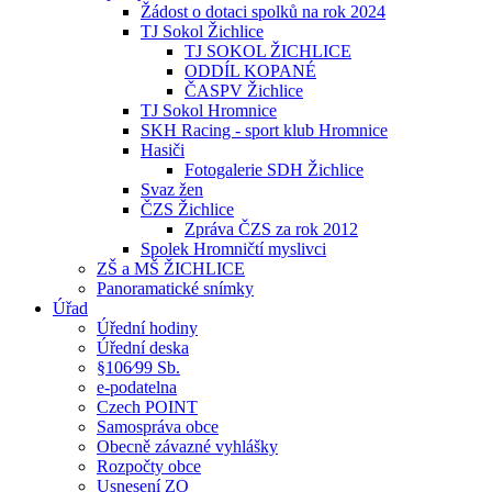
Žádost o dotaci spolků na rok 2024
TJ Sokol Žichlice
TJ SOKOL ŽICHLICE
ODDÍL KOPANÉ
ČASPV Žichlice
TJ Sokol Hromnice
SKH Racing - sport klub Hromnice
Hasiči
Fotogalerie SDH Žichlice
Svaz žen
ČZS Žichlice
Zpráva ČZS za rok 2012
Spolek Hromničtí myslivci
ZŠ a MŠ ŽICHLICE
Panoramatické snímky
Úřad
Úřední hodiny
Úřední deska
§106⁄99 Sb.
e-podatelna
Czech POINT
Samospráva obce
Obecně závazné vyhlášky
Rozpočty obce
Usnesení ZO