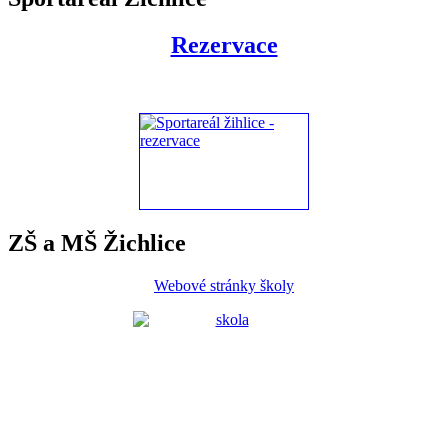
Rezervace
ZŠ a MŠ Žichlice
Webové stránky školy