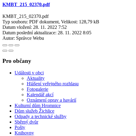
KMBT_215_02370.pdf
KMBT_215_02370.pdf
Typ souboru: PDF dokument, Velikost: 128,79 kB
Datum vložení:
28. 11. 2022 7:52
Datum poslední aktualizace:
28. 11. 2022 8:05
Autor:
Správce Webu
Pro občany
Události v obci
Aktuality
Hlášení veřejného rozhlasu
Fotogalerie
Kalendář akcí
Oznámení oprav a havárií
Kulturní dům Hromnice
Dům služeb Žichlice
Odpady a technické služby
Sběrný dvůr
Pošty
Knihovny