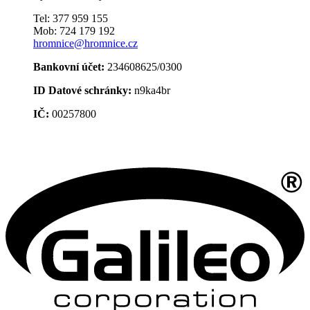
Tel: 377 959 155
Mob: 724 179 192
hromnice@hromnice.cz
Bankovní účet:
234608625/0300
ID Datové schránky:
n9ka4br
IČ:
00257800