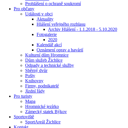
Prohlášení o ochraně soukromí
Pro občany
Události v obci
Aktuality
Hlášení veřejného rozhlasu
Archiv Hlášení - 1.1.2018 - 5.10.2020
Fotogalerie
2020
Kalendář akcí
Oznámení oprav a havárií
Kulturní dům Hromnice
Dům služeb Žichlice
Odpady a technické služby
Sběrný dvůr
Pošty
Knihovny
Firmy, podnikatelé
Jízdní řády
Pro turisty
Mapa
Hromnické jezírko
Zámecký statek Býkov
Sportoviště
SportAreál Žichlice
Kontakt