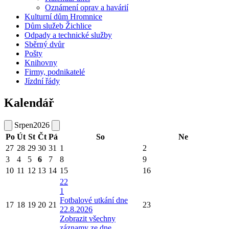
Oznámení oprav a havárií
Kulturní dům Hromnice
Dům služeb Žichlice
Odpady a technické služby
Sběrný dvůr
Pošty
Knihovny
Firmy, podnikatelé
Jízdní řády
Kalendář
Srpen
2026
Po
Út
St
Čt
Pá
So
Ne
27
28
29
30
31
1
2
3
4
5
6
7
8
9
10
11
12
13
14
15
16
22
1
Fotbalové utkání dne
17
18
19
20
21
23
22.8.2026
Zobrazit všechny
záznamy ze dne