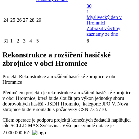
30
1
Myslivecký den v
24
25
26
27
28
29
Hromnici
Zobrazit všechny
záznamy ze dne
31
1
2
3
4
5
6
Rekonstrukce a rozšíření hasičské
zbrojnice v obci Hromnice
Projekt: Rekonstrukce a rozšíření hasičské zbrojnice v obci
Hromnice
Předmětem projektu je rekonstrukce a rozšíření hasičské zbrojnice
v obci Hromnice, která bude sloužit pro výkon jednotky sboru
dobrovolných hasičů - JSDH Hromnice, kategorie JPO V. Nová
zbrojnice bude v souladu s požadavky ČSN 73 5710.
Cílem operace je podpora projektů konečných žadatelů naplňující
cíle SCLLD MAS Světovina. Výše poskytnuté dotace je
2 000 000 Kč.