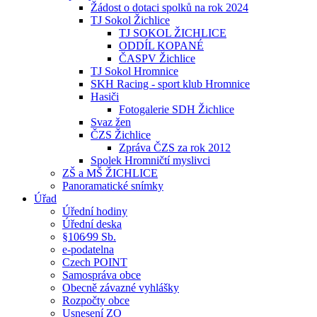
Žádost o dotaci spolků na rok 2024
TJ Sokol Žichlice
TJ SOKOL ŽICHLICE
ODDÍL KOPANÉ
ČASPV Žichlice
TJ Sokol Hromnice
SKH Racing - sport klub Hromnice
Hasiči
Fotogalerie SDH Žichlice
Svaz žen
ČZS Žichlice
Zpráva ČZS za rok 2012
Spolek Hromničtí myslivci
ZŠ a MŠ ŽICHLICE
Panoramatické snímky
Úřad
Úřední hodiny
Úřední deska
§106⁄99 Sb.
e-podatelna
Czech POINT
Samospráva obce
Obecně závazné vyhlášky
Rozpočty obce
Usnesení ZO