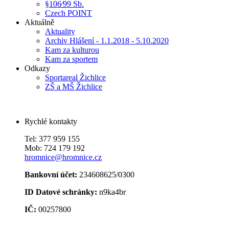
§106⁄99 Sb.
Czech POINT
Aktuálně
Aktuality
Archiv Hlášení - 1.1.2018 - 5.10.2020
Kam za kulturou
Kam za sportem
Odkazy
Sportareal Žichlice
ZŠ a MŠ Žichlice
Rychlé kontakty
Tel: 377 959 155
Mob: 724 179 192
hromnice@hromnice.cz
Bankovní účet:
234608625/0300
ID Datové schránky:
n9ka4br
IČ:
00257800