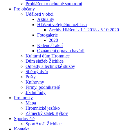
Prohlášení o ochraně soukromí
Pro občany
Události v obci
Aktuality
Hlášení veřejného rozhlasu
Archiv Hlášení - 1.1.2018 - 5.10.2020
Fotogalerie
2020
Kalendář akcí
Oznámení oprav a havárií
Kulturní dům Hromnice
Dům služeb Žichlice
Odpady a technické služby
Sběrný dvůr
Pošty
Knihovny
Firmy, podnikatelé
Jízdní řády
Pro turisty
Mapa
Hromnické jezírko
Zámecký statek Býkov
Sportoviště
SportAreál Žichlice
Kontakt