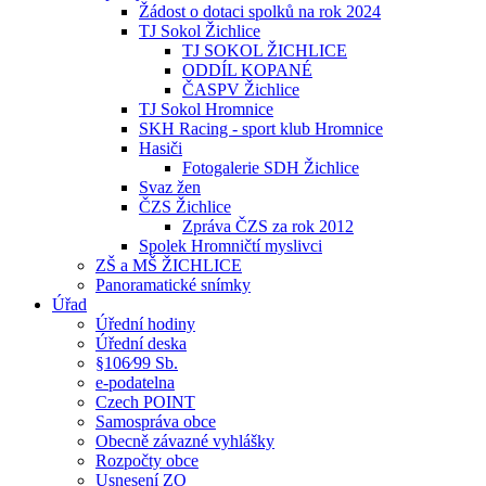
Žádost o dotaci spolků na rok 2024
TJ Sokol Žichlice
TJ SOKOL ŽICHLICE
ODDÍL KOPANÉ
ČASPV Žichlice
TJ Sokol Hromnice
SKH Racing - sport klub Hromnice
Hasiči
Fotogalerie SDH Žichlice
Svaz žen
ČZS Žichlice
Zpráva ČZS za rok 2012
Spolek Hromničtí myslivci
ZŠ a MŠ ŽICHLICE
Panoramatické snímky
Úřad
Úřední hodiny
Úřední deska
§106⁄99 Sb.
e-podatelna
Czech POINT
Samospráva obce
Obecně závazné vyhlášky
Rozpočty obce
Usnesení ZO