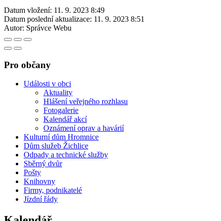
Datum vložení:
11. 9. 2023 8:49
Datum poslední aktualizace:
11. 9. 2023 8:51
Autor:
Správce Webu
Pro občany
Události v obci
Aktuality
Hlášení veřejného rozhlasu
Fotogalerie
Kalendář akcí
Oznámení oprav a havárií
Kulturní dům Hromnice
Dům služeb Žichlice
Odpady a technické služby
Sběrný dvůr
Pošty
Knihovny
Firmy, podnikatelé
Jízdní řády
Kalendář