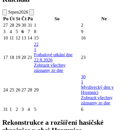
Srpen
2026
Po
Út
St
Čt
Pá
So
Ne
27
28
29
30
31
1
2
3
4
5
6
7
8
9
10
11
12
13
14
15
16
22
1
Fotbalové utkání dne
17
18
19
20
21
23
22.8.2026
Zobrazit všechny
záznamy ze dne
30
1
Myslivecký den v
24
25
26
27
28
29
Hromnici
Zobrazit všechny
záznamy ze dne
31
1
2
3
4
5
6
Rekonstrukce a rozšíření hasičské