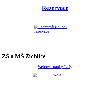
Rezervace
ZŠ a MŠ Žichlice
Webové stránky školy