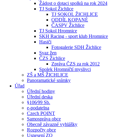
Žádost o dotaci spolků na rok 2024
TJ Sokol Žichlice
TJ SOKOL ŽICHLICE
ODDÍL KOPANÉ
ČASPV Žichlice
TJ Sokol Hromnice
SKH Racing - sport klub Hromnice
Hasiči
Fotogalerie SDH Žichlice
Svaz žen
ČZS Žichlice
Zpráva ČZS za rok 2012
Spolek Hromničtí myslivci
ZŠ a MŠ ŽICHLICE
Panoramatické snímky
Úřad
Úřední hodiny
Úřední deska
§106⁄99 Sb.
e-podatelna
Czech POINT
Samospráva obce
Obecně závazné vyhlášky
Rozpočty obce
Usnesení ZO