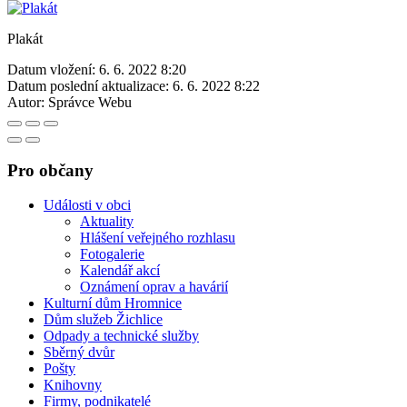
Plakát
Datum vložení:
6. 6. 2022 8:20
Datum poslední aktualizace:
6. 6. 2022 8:22
Autor:
Správce Webu
Pro občany
Události v obci
Aktuality
Hlášení veřejného rozhlasu
Fotogalerie
Kalendář akcí
Oznámení oprav a havárií
Kulturní dům Hromnice
Dům služeb Žichlice
Odpady a technické služby
Sběrný dvůr
Pošty
Knihovny
Firmy, podnikatelé