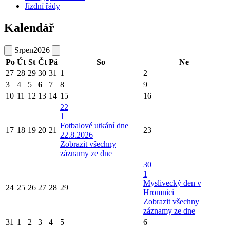
Jízdní řády
Kalendář
Srpen
2026
Po
Út
St
Čt
Pá
So
Ne
27
28
29
30
31
1
2
3
4
5
6
7
8
9
10
11
12
13
14
15
16
22
1
Fotbalové utkání dne
17
18
19
20
21
23
22.8.2026
Zobrazit všechny
záznamy ze dne
30
1
Myslivecký den v
24
25
26
27
28
29
Hromnici
Zobrazit všechny
záznamy ze dne
31
1
2
3
4
5
6