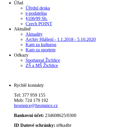
Úřad
Úřední deska
e-podatelna
§106⁄99 Sb.
Czech POINT
Aktuálně
Aktuality
Archiv Hlášení - 1.1.2018 - 5.10.2020
Kam za kulturou
Kam za sportem
Odkazy
Sportareal Žichlice
ZŠ a MŠ Žichlice
Rychlé kontakty
Tel: 377 959 155
Mob: 724 179 192
hromnice@hromnice.cz
Bankovní účet:
234608625/0300
ID Datové schránky:
n9ka4br