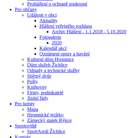
Prohlášení o ochraně soukromí
Pro občany
Události v obci
Aktuality
Hlášení veřejného rozhlasu
Archiv Hlášení - 1.1.2018 - 5.10.2020
Fotogalerie
2020
Kalendář akcí
Oznámení oprav a havárií
Kulturní dům Hromnice
Dům služeb Žichlice
Odpady a technické služby
Sběrný dvůr
Pošty
Knihovny
Firmy, podnikatelé
Jízdní řády
Pro turisty
Mapa
Hromnické jezírko
Zámecký statek Býkov
Sportoviště
SportAreál Žichlice
Kontakt