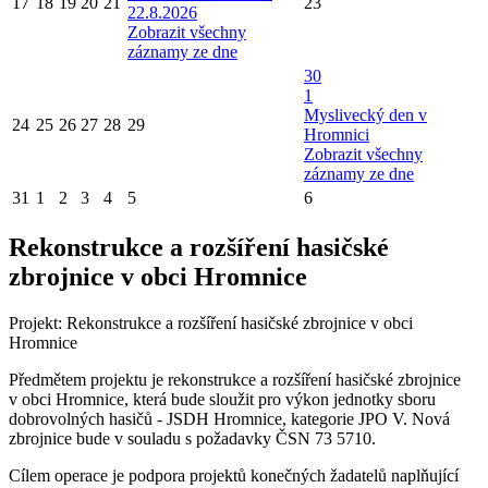
17
18
19
20
21
23
22.8.2026
Zobrazit všechny
záznamy ze dne
30
1
Myslivecký den v
24
25
26
27
28
29
Hromnici
Zobrazit všechny
záznamy ze dne
31
1
2
3
4
5
6
Rekonstrukce a rozšíření hasičské
zbrojnice v obci Hromnice
Projekt: Rekonstrukce a rozšíření hasičské zbrojnice v obci
Hromnice
Předmětem projektu je rekonstrukce a rozšíření hasičské zbrojnice
v obci Hromnice, která bude sloužit pro výkon jednotky sboru
dobrovolných hasičů - JSDH Hromnice, kategorie JPO V. Nová
zbrojnice bude v souladu s požadavky ČSN 73 5710.
Cílem operace je podpora projektů konečných žadatelů naplňující