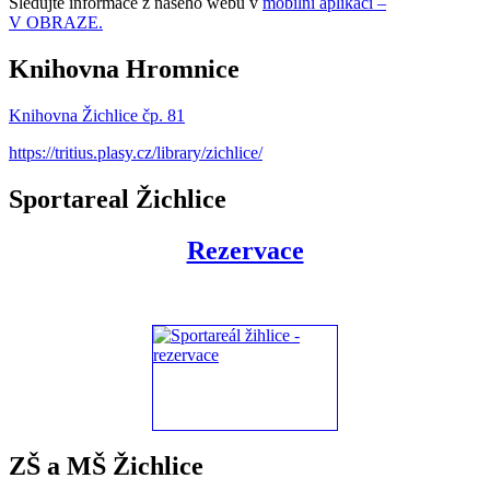
Sledujte informace z našeho webu v
mobilní aplikaci –
V OBRAZE.
Knihovna Hromnice
Knihovna Žichlice čp. 81
https://tritius.plasy.cz/library/zichlice/
Sportareal Žichlice
Rezervace
ZŠ a MŠ Žichlice