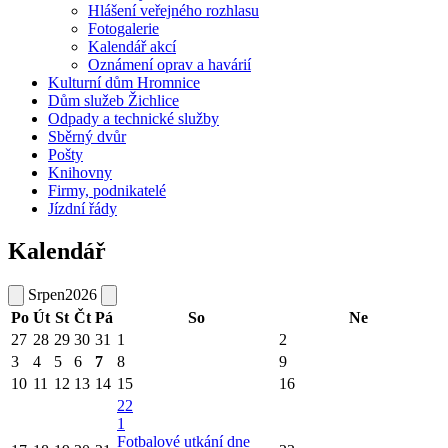
Hlášení veřejného rozhlasu
Fotogalerie
Kalendář akcí
Oznámení oprav a havárií
Kulturní dům Hromnice
Dům služeb Žichlice
Odpady a technické služby
Sběrný dvůr
Pošty
Knihovny
Firmy, podnikatelé
Jízdní řády
Kalendář
Srpen
2026
Po
Út
St
Čt
Pá
So
Ne
27
28
29
30
31
1
2
3
4
5
6
7
8
9
10
11
12
13
14
15
16
22
1
Fotbalové utkání dne