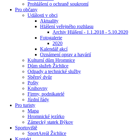
Prohlášení o ochraně soukromí
Pro občany
Události v obci
Aktuality
Hlášení veřejného rozhlasu
Archiv Hlášení - 1.1.2018 - 5.10.2020
Fotogalerie
2020
Kalendář akcí
Oznámení oprav a havárií
Kulturní dům Hromnice
Dům služeb Žichlice
Odpady a technické služby
Sběrný dvůr
Pošty
Knihovny
Firmy, podnikatelé
Jízdní řády
Pro turisty
Mapa
Hromnické jezírko
Zámecký statek Býkov
Sportoviště
SportAreál Žichlice
Kontakt