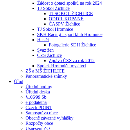
Žádost o dotaci spolků na rok 2024
TJ Sokol Žichlice
TJ SOKOL ŽICHLICE
ODDÍL KOPANÉ
ČASPV Žichlice
TJ Sokol Hromnice
SKH Racing - sport klub Hromnice
Hasiči
Fotogalerie SDH Žichlice
Svaz žen
ČZS Žichlice
Zpráva ČZS za rok 2012
Spolek Hromničtí myslivci
ZŠ a MŠ ŽICHLICE
Panoramatické snímky
Úřad
Úřední hodiny
Úřední deska
§106⁄99 Sb.
e-podatelna
Czech POINT
Samospráva obce
Obecně závazné vyhlášky
Rozpočty obce
Usnesení ZO