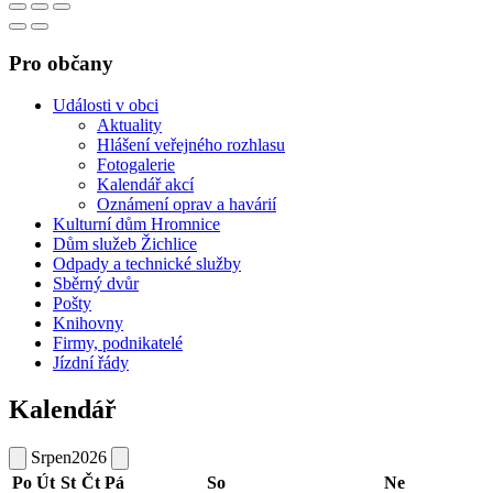
Pro občany
Události v obci
Aktuality
Hlášení veřejného rozhlasu
Fotogalerie
Kalendář akcí
Oznámení oprav a havárií
Kulturní dům Hromnice
Dům služeb Žichlice
Odpady a technické služby
Sběrný dvůr
Pošty
Knihovny
Firmy, podnikatelé
Jízdní řády
Kalendář
Srpen
2026
Po
Út
St
Čt
Pá
So
Ne