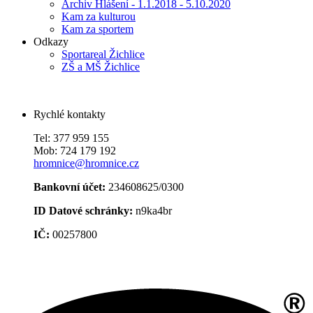
Archiv Hlášení - 1.1.2018 - 5.10.2020
Kam za kulturou
Kam za sportem
Odkazy
Sportareal Žichlice
ZŠ a MŠ Žichlice
Rychlé kontakty
Tel: 377 959 155
Mob: 724 179 192
hromnice@hromnice.cz
Bankovní účet:
234608625/0300
ID Datové schránky:
n9ka4br
IČ:
00257800