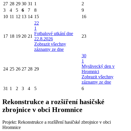
27
28
29
30
31
1
2
3
4
5
6
7
8
9
10
11
12
13
14
15
16
22
1
Fotbalové utkání dne
17
18
19
20
21
23
22.8.2026
Zobrazit všechny
záznamy ze dne
30
1
Myslivecký den v
24
25
26
27
28
29
Hromnici
Zobrazit všechny
záznamy ze dne
31
1
2
3
4
5
6
Rekonstrukce a rozšíření hasičské
zbrojnice v obci Hromnice
Projekt: Rekonstrukce a rozšíření hasičské zbrojnice v obci
Hromnice