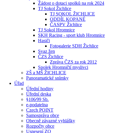
Žádost o dotaci spolků na rok 2024
TJ Sokol Žichlice
TJ SOKOL ŽICHLICE
ODDÍL KOPANÉ
ČASPV Žichlice
TJ Sokol Hromnice
SKH Racing - sport klub Hromnice
Hasiči
Fotogalerie SDH Žichlice
Svaz žen
ČZS Žichlice
Zpráva ČZS za rok 2012
Spolek Hromničtí myslivci
ZŠ a MŠ ŽICHLICE
Panoramatické snímky
Úřad
Úřední hodiny
Úřední deska
§106⁄99 Sb.
e-podatelna
Czech POINT
Samospráva obce
Obecně závazné vyhlášky
Rozpočty obce
Usnesení ZO