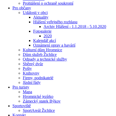
Prohlášení o ochraně soukromí
Pro občany
Události v obci
Aktuality
Hlášení veřejného rozhlasu
Archiv Hlášení - 1.1.2018 - 5.10.2020
Fotogalerie
2020
Kalendář akcí
Oznámení oprav a havárií
Kulturní dům Hromnice
Dům služeb Žichlice
Odpady a technické služby
Sběrný dvůr
Pošty
Knihovny
Firmy, podnikatelé
Jízdní řády
Pro turisty
Mapa
Hromnické jezírko
Zámecký statek Býkov
Sportoviště
SportAreál Žichlice
Kontakt