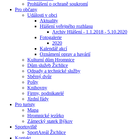
Prohlášení o ochraně soukromí
Pro občany
Události v obci
Aktuality
Hlášení veřejného rozhlasu
Archiv Hlášení - 1.1.2018 - 5.10.2020
Fotogalerie
2020
Kalendář akcí
Oznámení oprav a havárií
Kulturní dům Hromnice
Dům služeb Žichlice
Odpady a technické služby
Sběrný dvůr
Pošty
Knihovny
Firmy, podnikatelé
Jízdní řády
Pro turisty
Mapa
Hromnické jezírko
Zámecký statek Býkov
Sportoviště
SportAreál Žichlice
Kontakt