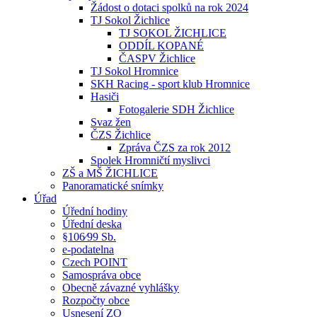
Žádost o dotaci spolků na rok 2024
TJ Sokol Žichlice
TJ SOKOL ŽICHLICE
ODDÍL KOPANÉ
ČASPV Žichlice
TJ Sokol Hromnice
SKH Racing - sport klub Hromnice
Hasiči
Fotogalerie SDH Žichlice
Svaz žen
ČZS Žichlice
Zpráva ČZS za rok 2012
Spolek Hromničtí myslivci
ZŠ a MŠ ŽICHLICE
Panoramatické snímky
Úřad
Úřední hodiny
Úřední deska
§106⁄99 Sb.
e-podatelna
Czech POINT
Samospráva obce
Obecně závazné vyhlášky
Rozpočty obce
Usnesení ZO