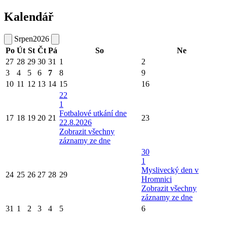
Kalendář
Srpen
2026
Po
Út
St
Čt
Pá
So
Ne
27
28
29
30
31
1
2
3
4
5
6
7
8
9
10
11
12
13
14
15
16
22
1
Fotbalové utkání dne
17
18
19
20
21
23
22.8.2026
Zobrazit všechny
záznamy ze dne
30
1
Myslivecký den v
24
25
26
27
28
29
Hromnici
Zobrazit všechny
záznamy ze dne
31
1
2
3
4
5
6