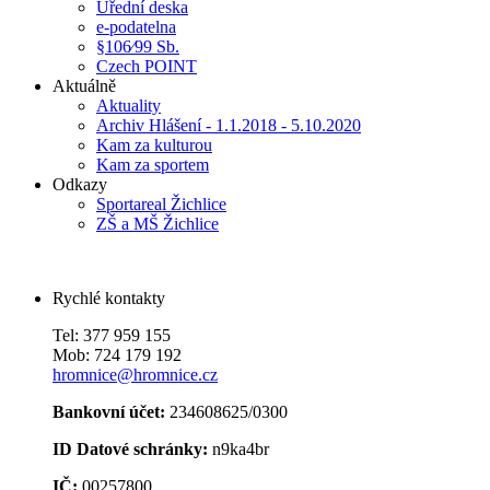
Úřední deska
e-podatelna
§106⁄99 Sb.
Czech POINT
Aktuálně
Aktuality
Archiv Hlášení - 1.1.2018 - 5.10.2020
Kam za kulturou
Kam za sportem
Odkazy
Sportareal Žichlice
ZŠ a MŠ Žichlice
Rychlé kontakty
Tel: 377 959 155
Mob: 724 179 192
hromnice@hromnice.cz
Bankovní účet:
234608625/0300
ID Datové schránky:
n9ka4br
IČ:
00257800