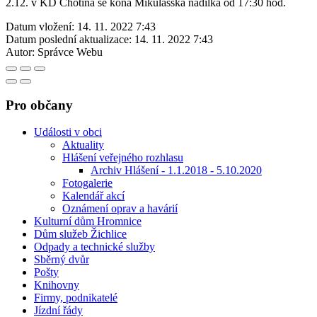
2.12. v KD Chotiná se koná Mikulášská nadílka od 17:30 hod.
Datum vložení:
14. 11. 2022 7:43
Datum poslední aktualizace:
14. 11. 2022 7:43
Autor:
Správce Webu
Pro občany
Události v obci
Aktuality
Hlášení veřejného rozhlasu
Archiv Hlášení - 1.1.2018 - 5.10.2020
Fotogalerie
Kalendář akcí
Oznámení oprav a havárií
Kulturní dům Hromnice
Dům služeb Žichlice
Odpady a technické služby
Sběrný dvůr
Pošty
Knihovny
Firmy, podnikatelé
Jízdní řády