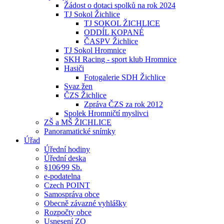
Žádost o dotaci spolků na rok 2024
TJ Sokol Žichlice
TJ SOKOL ŽICHLICE
ODDÍL KOPANÉ
ČASPV Žichlice
TJ Sokol Hromnice
SKH Racing - sport klub Hromnice
Hasiči
Fotogalerie SDH Žichlice
Svaz žen
ČZS Žichlice
Zpráva ČZS za rok 2012
Spolek Hromničtí myslivci
ZŠ a MŠ ŽICHLICE
Panoramatické snímky
Úřad
Úřední hodiny
Úřední deska
§106⁄99 Sb.
e-podatelna
Czech POINT
Samospráva obce
Obecně závazné vyhlášky
Rozpočty obce
Usnesení ZO