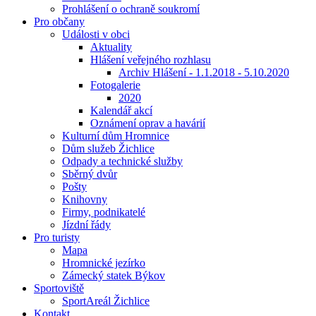
Prohlášení o ochraně soukromí
Pro občany
Události v obci
Aktuality
Hlášení veřejného rozhlasu
Archiv Hlášení - 1.1.2018 - 5.10.2020
Fotogalerie
2020
Kalendář akcí
Oznámení oprav a havárií
Kulturní dům Hromnice
Dům služeb Žichlice
Odpady a technické služby
Sběrný dvůr
Pošty
Knihovny
Firmy, podnikatelé
Jízdní řády
Pro turisty
Mapa
Hromnické jezírko
Zámecký statek Býkov
Sportoviště
SportAreál Žichlice
Kontakt