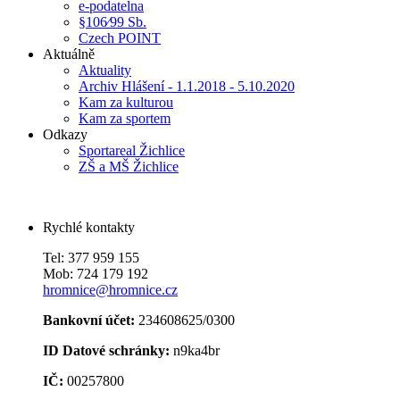
e-podatelna
§106⁄99 Sb.
Czech POINT
Aktuálně
Aktuality
Archiv Hlášení - 1.1.2018 - 5.10.2020
Kam za kulturou
Kam za sportem
Odkazy
Sportareal Žichlice
ZŠ a MŠ Žichlice
Rychlé kontakty
Tel: 377 959 155
Mob: 724 179 192
hromnice@hromnice.cz
Bankovní účet:
234608625/0300
ID Datové schránky:
n9ka4br
IČ:
00257800