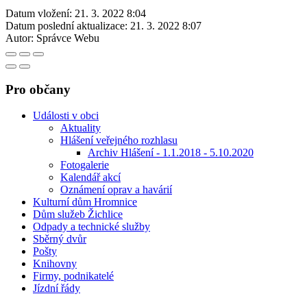
Datum vložení:
21. 3. 2022 8:04
Datum poslední aktualizace:
21. 3. 2022 8:07
Autor:
Správce Webu
Pro občany
Události v obci
Aktuality
Hlášení veřejného rozhlasu
Archiv Hlášení - 1.1.2018 - 5.10.2020
Fotogalerie
Kalendář akcí
Oznámení oprav a havárií
Kulturní dům Hromnice
Dům služeb Žichlice
Odpady a technické služby
Sběrný dvůr
Pošty
Knihovny
Firmy, podnikatelé
Jízdní řády