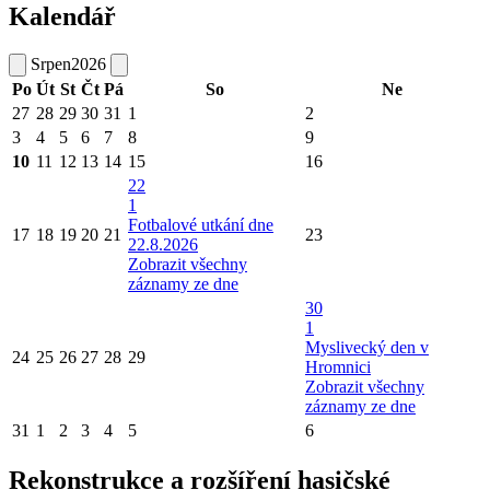
Kalendář
Srpen
2026
Po
Út
St
Čt
Pá
So
Ne
27
28
29
30
31
1
2
3
4
5
6
7
8
9
10
11
12
13
14
15
16
22
1
Fotbalové utkání dne
17
18
19
20
21
23
22.8.2026
Zobrazit všechny
záznamy ze dne
30
1
Myslivecký den v
24
25
26
27
28
29
Hromnici
Zobrazit všechny
záznamy ze dne
31
1
2
3
4
5
6
Rekonstrukce a rozšíření hasičské