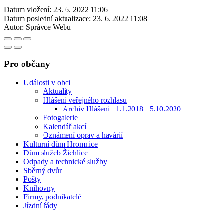
Datum vložení:
23. 6. 2022 11:06
Datum poslední aktualizace:
23. 6. 2022 11:08
Autor:
Správce Webu
Pro občany
Události v obci
Aktuality
Hlášení veřejného rozhlasu
Archiv Hlášení - 1.1.2018 - 5.10.2020
Fotogalerie
Kalendář akcí
Oznámení oprav a havárií
Kulturní dům Hromnice
Dům služeb Žichlice
Odpady a technické služby
Sběrný dvůr
Pošty
Knihovny
Firmy, podnikatelé
Jízdní řády