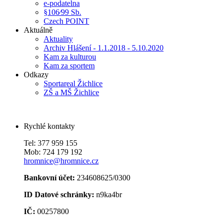
e-podatelna
§106⁄99 Sb.
Czech POINT
Aktuálně
Aktuality
Archiv Hlášení - 1.1.2018 - 5.10.2020
Kam za kulturou
Kam za sportem
Odkazy
Sportareal Žichlice
ZŠ a MŠ Žichlice
Rychlé kontakty
Tel: 377 959 155
Mob: 724 179 192
hromnice@hromnice.cz
Bankovní účet:
234608625/0300
ID Datové schránky:
n9ka4br
IČ:
00257800