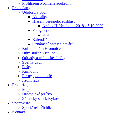
Prohlášení o ochraně soukromí
Pro občany
Události v obci
Aktuality
Hlášení veřejného rozhlasu
Archiv Hlášení - 1.1.2018 - 5.10.2020
Fotogalerie
2020
Kalendář akcí
Oznámení oprav a havárií
Kulturní dům Hromnice
Dům služeb Žichlice
Odpady a technické služby
Sběrný dvůr
Pošty
Knihovny
Firmy, podnikatelé
Jízdní řády
Pro turisty
Mapa
Hromnické jezírko
Zámecký statek Býkov
Sportoviště
SportAreál Žichlice
Kontakt