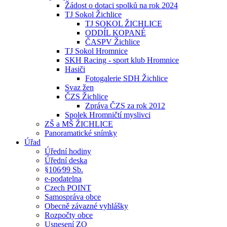
Žádost o dotaci spolků na rok 2024
TJ Sokol Žichlice
TJ SOKOL ŽICHLICE
ODDÍL KOPANÉ
ČASPV Žichlice
TJ Sokol Hromnice
SKH Racing - sport klub Hromnice
Hasiči
Fotogalerie SDH Žichlice
Svaz žen
ČZS Žichlice
Zpráva ČZS za rok 2012
Spolek Hromničtí myslivci
ZŠ a MŠ ŽICHLICE
Panoramatické snímky
Úřad
Úřední hodiny
Úřední deska
§106⁄99 Sb.
e-podatelna
Czech POINT
Samospráva obce
Obecně závazné vyhlášky
Rozpočty obce
Usnesení ZO