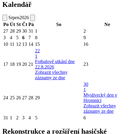
Kalendář
Srpen
2026
Po
Út
St
Čt
Pá
So
Ne
27
28
29
30
31
1
2
3
4
5
6
7
8
9
10
11
12
13
14
15
16
22
1
Fotbalové utkání dne
17
18
19
20
21
23
22.8.2026
Zobrazit všechny
záznamy ze dne
30
1
Myslivecký den v
24
25
26
27
28
29
Hromnici
Zobrazit všechny
záznamy ze dne
31
1
2
3
4
5
6
Rekonstrukce a rozšíření hasičské