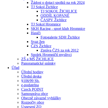
Žádost o dotaci spolků na rok 2024
TJ Sokol Žichlice
TJ SOKOL ŽICHLICE
ODDÍL KOPANÉ
ČASPV Žichlice
TJ Sokol Hromnice
SKH Racing - sport klub Hromnice
Hasiči
Fotogalerie SDH Žichlice
Svaz žen
ČZS Žichlice
Zpráva ČZS za rok 2012
Spolek Hromničtí myslivci
ZŠ a MŠ ŽICHLICE
Panoramatické snímky
Úřad
Úřední hodiny
Úřední deska
§106⁄99 Sb.
e-podatelna
Czech POINT
Samospráva obce
Obecně závazné vyhlášky
Rozpočty obce
Usnesení ZO