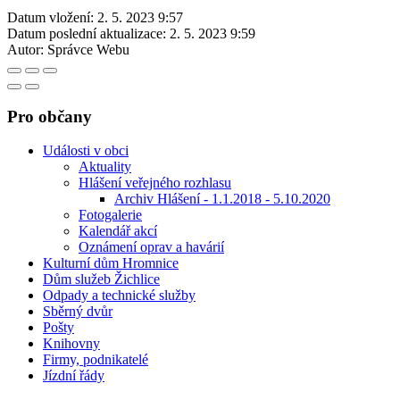
Datum vložení:
2. 5. 2023 9:57
Datum poslední aktualizace:
2. 5. 2023 9:59
Autor:
Správce Webu
Pro občany
Události v obci
Aktuality
Hlášení veřejného rozhlasu
Archiv Hlášení - 1.1.2018 - 5.10.2020
Fotogalerie
Kalendář akcí
Oznámení oprav a havárií
Kulturní dům Hromnice
Dům služeb Žichlice
Odpady a technické služby
Sběrný dvůr
Pošty
Knihovny
Firmy, podnikatelé
Jízdní řády