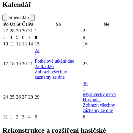
Kalendář
Srpen
2026
Po
Út
St
Čt
Pá
So
Ne
27
28
29
30
31
1
2
3
4
5
6
7
8
9
10
11
12
13
14
15
16
22
1
Fotbalové utkání dne
17
18
19
20
21
23
22.8.2026
Zobrazit všechny
záznamy ze dne
30
1
Myslivecký den v
24
25
26
27
28
29
Hromnici
Zobrazit všechny
záznamy ze dne
31
1
2
3
4
5
6
Rekonstrukce a rozšíření hasičské