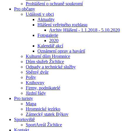
Prohlášení o ochraně soukromí
Pro občany
Události v obci
Aktuality
Hlášení veřejného rozhlasu
Archiv Hlášení - 1.1.2018 - 5.10.2020
Fotogalerie
2020
Kalendář akcí
Oznámení oprav a havárií
Kulturní dům Hromnice
Dům služeb Žichlice
Odpady a technické služby
Sběrný dvůr
Pošty
Knihovny
Firmy, podnikatelé
Jízdní řády
Pro turisty
Mapa
Hromnické jezírko
Zámecký statek Býkov
Sportoviště
SportAreál Žichlice
Kontakt