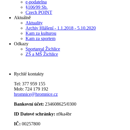
e-podatelna
§106⁄99 Sb.
Czech POINT
Aktuálně
Aktuality
Archiv Hlášení - 1.1.2018 - 5.10.2020
Kam za kulturou
Kam za sportem
Odkazy
Sportareal Žichlice
ZŠ a MŠ Žichlice
Rychlé kontakty
Tel: 377 959 155
Mob: 724 179 192
hromnice@hromnice.cz
Bankovní účet:
234608625/0300
ID Datové schránky:
n9ka4br
IČ:
00257800