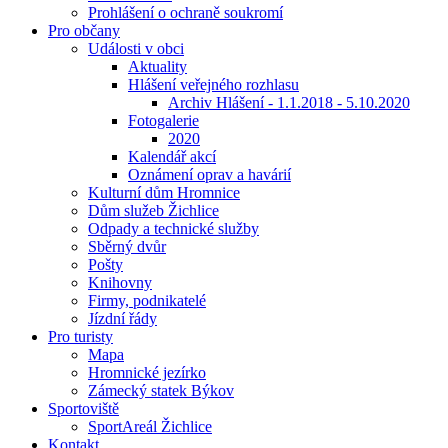
Prohlášení o ochraně soukromí
Pro občany
Události v obci
Aktuality
Hlášení veřejného rozhlasu
Archiv Hlášení - 1.1.2018 - 5.10.2020
Fotogalerie
2020
Kalendář akcí
Oznámení oprav a havárií
Kulturní dům Hromnice
Dům služeb Žichlice
Odpady a technické služby
Sběrný dvůr
Pošty
Knihovny
Firmy, podnikatelé
Jízdní řády
Pro turisty
Mapa
Hromnické jezírko
Zámecký statek Býkov
Sportoviště
SportAreál Žichlice
Kontakt