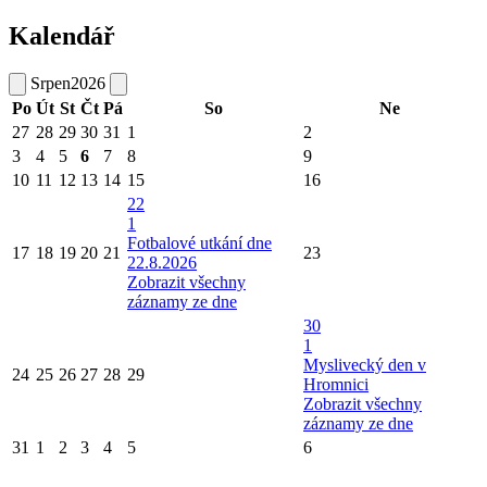
Kalendář
Srpen
2026
Po
Út
St
Čt
Pá
So
Ne
27
28
29
30
31
1
2
3
4
5
6
7
8
9
10
11
12
13
14
15
16
22
1
Fotbalové utkání dne
17
18
19
20
21
23
22.8.2026
Zobrazit všechny
záznamy ze dne
30
1
Myslivecký den v
24
25
26
27
28
29
Hromnici
Zobrazit všechny
záznamy ze dne
31
1
2
3
4
5
6