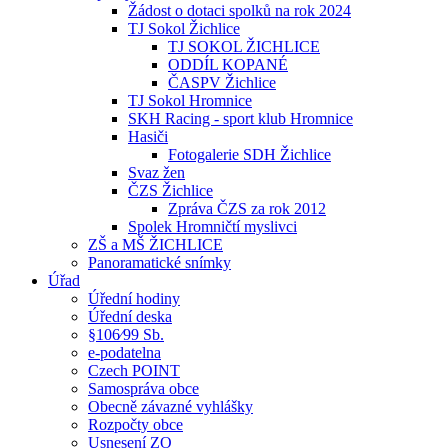
Žádost o dotaci spolků na rok 2024
TJ Sokol Žichlice
TJ SOKOL ŽICHLICE
ODDÍL KOPANÉ
ČASPV Žichlice
TJ Sokol Hromnice
SKH Racing - sport klub Hromnice
Hasiči
Fotogalerie SDH Žichlice
Svaz žen
ČZS Žichlice
Zpráva ČZS za rok 2012
Spolek Hromničtí myslivci
ZŠ a MŠ ŽICHLICE
Panoramatické snímky
Úřad
Úřední hodiny
Úřední deska
§106⁄99 Sb.
e-podatelna
Czech POINT
Samospráva obce
Obecně závazné vyhlášky
Rozpočty obce
Usnesení ZO