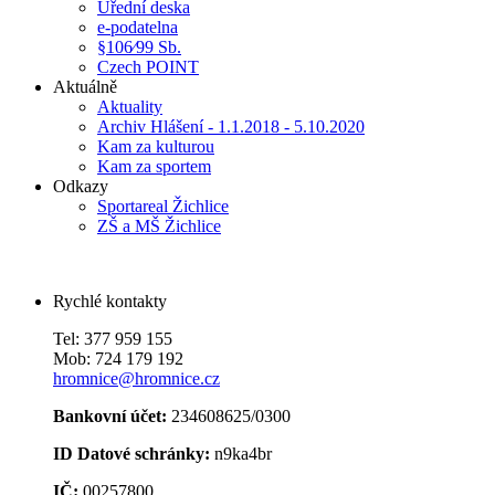
Úřední deska
e-podatelna
§106⁄99 Sb.
Czech POINT
Aktuálně
Aktuality
Archiv Hlášení - 1.1.2018 - 5.10.2020
Kam za kulturou
Kam za sportem
Odkazy
Sportareal Žichlice
ZŠ a MŠ Žichlice
Rychlé kontakty
Tel: 377 959 155
Mob: 724 179 192
hromnice@hromnice.cz
Bankovní účet:
234608625/0300
ID Datové schránky:
n9ka4br
IČ:
00257800