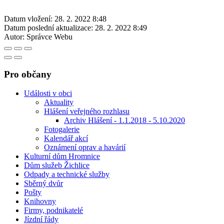
Datum vložení:
28. 2. 2022 8:48
Datum poslední aktualizace:
28. 2. 2022 8:49
Autor:
Správce Webu
Pro občany
Události v obci
Aktuality
Hlášení veřejného rozhlasu
Archiv Hlášení - 1.1.2018 - 5.10.2020
Fotogalerie
Kalendář akcí
Oznámení oprav a havárií
Kulturní dům Hromnice
Dům služeb Žichlice
Odpady a technické služby
Sběrný dvůr
Pošty
Knihovny
Firmy, podnikatelé
Jízdní řády