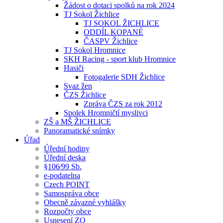
Žádost o dotaci spolků na rok 2024
TJ Sokol Žichlice
TJ SOKOL ŽICHLICE
ODDÍL KOPANÉ
ČASPV Žichlice
TJ Sokol Hromnice
SKH Racing - sport klub Hromnice
Hasiči
Fotogalerie SDH Žichlice
Svaz žen
ČZS Žichlice
Zpráva ČZS za rok 2012
Spolek Hromničtí myslivci
ZŠ a MŠ ŽICHLICE
Panoramatické snímky
Úřad
Úřední hodiny
Úřední deska
§106⁄99 Sb.
e-podatelna
Czech POINT
Samospráva obce
Obecně závazné vyhlášky
Rozpočty obce
Usnesení ZO