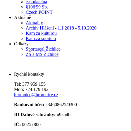
e-podatelna
§106⁄99 Sb.
Czech POINT
Aktuálně
Aktuality
Archiv Hlášení - 1.1.2018 - 5.10.2020
Kam za kulturou
Kam za sportem
Odkazy
Sportareal Žichlice
ZŠ a MŠ Žichlice
Rychlé kontakty
Tel: 377 959 155
Mob: 724 179 192
hromnice@hromnice.cz
Bankovní účet:
234608625/0300
ID Datové schránky:
n9ka4br
IČ:
00257800