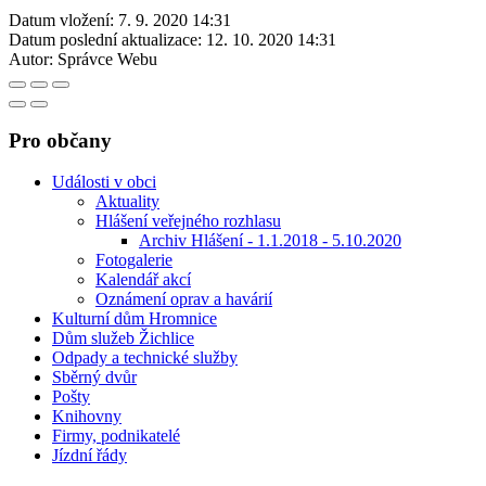
Datum vložení:
7. 9. 2020 14:31
Datum poslední aktualizace:
12. 10. 2020 14:31
Autor:
Správce Webu
Pro občany
Události v obci
Aktuality
Hlášení veřejného rozhlasu
Archiv Hlášení - 1.1.2018 - 5.10.2020
Fotogalerie
Kalendář akcí
Oznámení oprav a havárií
Kulturní dům Hromnice
Dům služeb Žichlice
Odpady a technické služby
Sběrný dvůr
Pošty
Knihovny
Firmy, podnikatelé
Jízdní řády