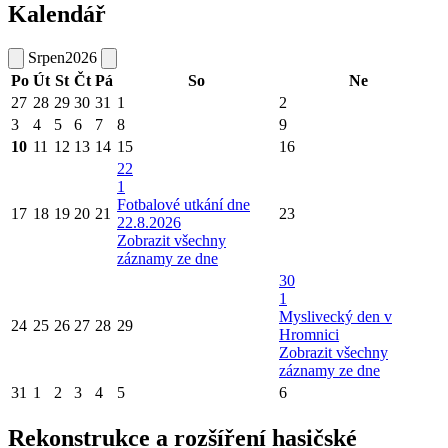
Kalendář
Srpen
2026
Po
Út
St
Čt
Pá
So
Ne
27
28
29
30
31
1
2
3
4
5
6
7
8
9
10
11
12
13
14
15
16
22
1
Fotbalové utkání dne
17
18
19
20
21
23
22.8.2026
Zobrazit všechny
záznamy ze dne
30
1
Myslivecký den v
24
25
26
27
28
29
Hromnici
Zobrazit všechny
záznamy ze dne
31
1
2
3
4
5
6
Rekonstrukce a rozšíření hasičské