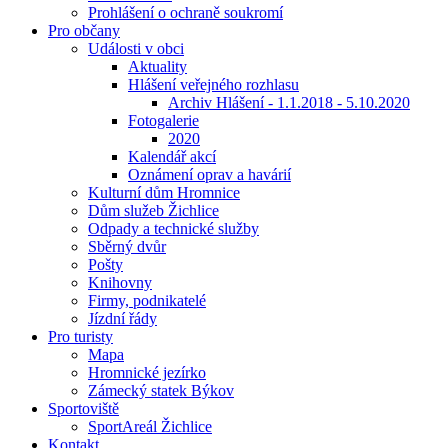
Prohlášení o ochraně soukromí
Pro občany
Události v obci
Aktuality
Hlášení veřejného rozhlasu
Archiv Hlášení - 1.1.2018 - 5.10.2020
Fotogalerie
2020
Kalendář akcí
Oznámení oprav a havárií
Kulturní dům Hromnice
Dům služeb Žichlice
Odpady a technické služby
Sběrný dvůr
Pošty
Knihovny
Firmy, podnikatelé
Jízdní řády
Pro turisty
Mapa
Hromnické jezírko
Zámecký statek Býkov
Sportoviště
SportAreál Žichlice
Kontakt