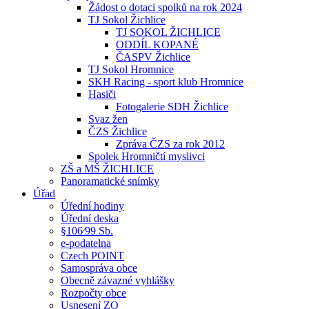
Žádost o dotaci spolků na rok 2024
TJ Sokol Žichlice
TJ SOKOL ŽICHLICE
ODDÍL KOPANÉ
ČASPV Žichlice
TJ Sokol Hromnice
SKH Racing - sport klub Hromnice
Hasiči
Fotogalerie SDH Žichlice
Svaz žen
ČZS Žichlice
Zpráva ČZS za rok 2012
Spolek Hromničtí myslivci
ZŠ a MŠ ŽICHLICE
Panoramatické snímky
Úřad
Úřední hodiny
Úřední deska
§106⁄99 Sb.
e-podatelna
Czech POINT
Samospráva obce
Obecně závazné vyhlášky
Rozpočty obce
Usnesení ZO