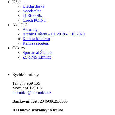
Úřad
Úřední deska
e-podatelna
§106⁄99 Sb.
Czech POINT
Aktuálně
Aktuality
Archiv Hlášení - 1.1.2018 - 5.10.2020
Kam za kulturou
Kam za sportem
Odkazy
Sportareal Žichlice
ZŠ a MŠ Žichlice
Rychlé kontakty
Tel: 377 959 155
Mob: 724 179 192
hromnice@hromnice.cz
Bankovní účet:
234608625/0300
ID Datové schránky:
n9ka4br