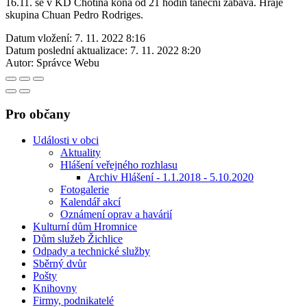
16.11. se v KD Chotiná koná od 21 hodin taneční zábava. Hraje
skupina Chuan Pedro Rodriges.
Datum vložení:
7. 11. 2022 8:16
Datum poslední aktualizace:
7. 11. 2022 8:20
Autor:
Správce Webu
Pro občany
Události v obci
Aktuality
Hlášení veřejného rozhlasu
Archiv Hlášení - 1.1.2018 - 5.10.2020
Fotogalerie
Kalendář akcí
Oznámení oprav a havárií
Kulturní dům Hromnice
Dům služeb Žichlice
Odpady a technické služby
Sběrný dvůr
Pošty
Knihovny
Firmy, podnikatelé