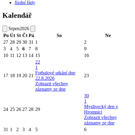
Jízdní řády
Kalendář
Srpen
2026
Po
Út
St
Čt
Pá
So
Ne
27
28
29
30
31
1
2
3
4
5
6
7
8
9
10
11
12
13
14
15
16
22
1
Fotbalové utkání dne
17
18
19
20
21
23
22.8.2026
Zobrazit všechny
záznamy ze dne
30
1
Myslivecký den v
24
25
26
27
28
29
Hromnici
Zobrazit všechny
záznamy ze dne
31
1
2
3
4
5
6