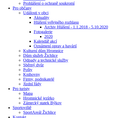
Prohlášení o ochraně soukromí
Pro občany
Události v obci
Aktuality
Hlášení veřejného rozhlasu
Archiv Hlášení - 1.1.2018 - 5.10.2020
Fotogalerie
2020
Kalendář akcí
Oznámení oprav a havárií
Kulturní dům Hromnice
Dům služeb Žichlice
Odpady a technické služby
Sběrný dvůr
Pošty
Knihovny
Firmy, podnikatelé
Jízdní řády
Pro turisty
Mapa
Hromnické jezírko
Zámecký statek Býkov
Sportoviště
SportAreál Žichlice
Kontakt