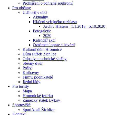
Prohlášení o ochraně soukromí
Pro občany
Události v obci
Aktuality
Hlášení veřejného rozhlasu
Archiv Hlášení - 1.1.2018 - 5.10.2020
Fotogalerie
2020
Kalendář akcí
Oznámení oprav a havárií
Kulturní dům Hromnice
Dům služeb Žichlice
Odpady a technické služby
Sběrný dvůr
Pošty
Knihovny
Firmy, podnikatelé
Jízdní řády
Pro turisty
Mapa
Hromnické jezírko
Zámecký statek Býkov
Sportoviště
SportAreál Žichlice
Kontakt