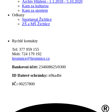
Archiv Hlášení - 1.1.2018 - 5.10.2020
Kam za kulturou
Kam za sportem
Odkazy
Sportareal Žichlice
ZŠ a MŠ Žichlice
Rychlé kontakty
Tel: 377 959 155
Mob: 724 179 192
hromnice@hromnice.cz
Bankovní účet:
234608625/0300
ID Datové schránky:
n9ka4br
IČ:
00257800