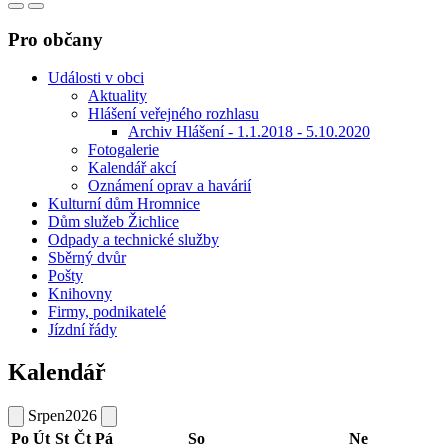
Pro občany
Události v obci
Aktuality
Hlášení veřejného rozhlasu
Archiv Hlášení - 1.1.2018 - 5.10.2020
Fotogalerie
Kalendář akcí
Oznámení oprav a havárií
Kulturní dům Hromnice
Dům služeb Žichlice
Odpady a technické služby
Sběrný dvůr
Pošty
Knihovny
Firmy, podnikatelé
Jízdní řády
Kalendář
Srpen
2026
Po
Út
St
Čt
Pá
So
Ne