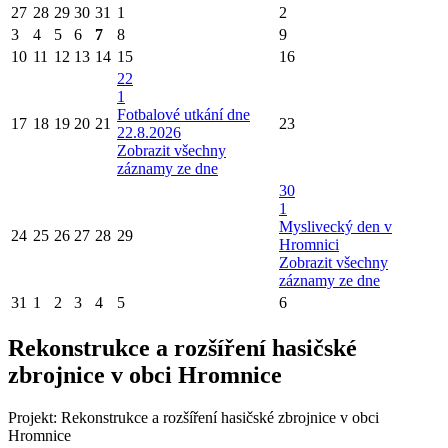
27
28
29
30
31
1
2
3
4
5
6
7
8
9
10
11
12
13
14
15
16
22
1
Fotbalové utkání dne
17
18
19
20
21
23
22.8.2026
Zobrazit všechny
záznamy ze dne
30
1
Myslivecký den v
24
25
26
27
28
29
Hromnici
Zobrazit všechny
záznamy ze dne
31
1
2
3
4
5
6
Rekonstrukce a rozšíření hasičské
zbrojnice v obci Hromnice
Projekt: Rekonstrukce a rozšíření hasičské zbrojnice v obci
Hromnice