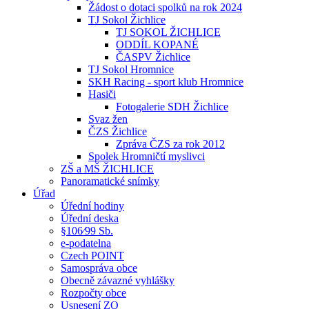
Žádost o dotaci spolků na rok 2024
TJ Sokol Žichlice
TJ SOKOL ŽICHLICE
ODDÍL KOPANÉ
ČASPV Žichlice
TJ Sokol Hromnice
SKH Racing - sport klub Hromnice
Hasiči
Fotogalerie SDH Žichlice
Svaz žen
ČZS Žichlice
Zpráva ČZS za rok 2012
Spolek Hromničtí myslivci
ZŠ a MŠ ŽICHLICE
Panoramatické snímky
Úřad
Úřední hodiny
Úřední deska
§106⁄99 Sb.
e-podatelna
Czech POINT
Samospráva obce
Obecně závazné vyhlášky
Rozpočty obce
Usnesení ZO