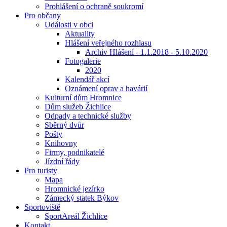
Prohlášení o ochraně soukromí
Pro občany
Události v obci
Aktuality
Hlášení veřejného rozhlasu
Archiv Hlášení - 1.1.2018 - 5.10.2020
Fotogalerie
2020
Kalendář akcí
Oznámení oprav a havárií
Kulturní dům Hromnice
Dům služeb Žichlice
Odpady a technické služby
Sběrný dvůr
Pošty
Knihovny
Firmy, podnikatelé
Jízdní řády
Pro turisty
Mapa
Hromnické jezírko
Zámecký statek Býkov
Sportoviště
SportAreál Žichlice
Kontakt