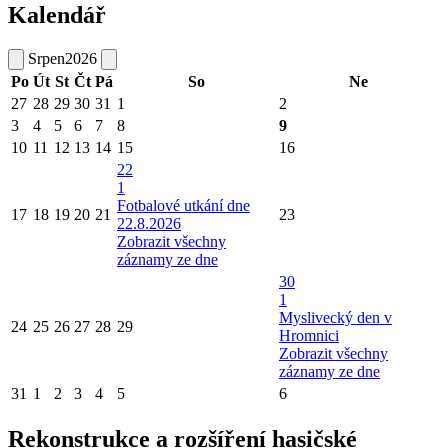
Kalendář
Srpen
2026
Po
Út
St
Čt
Pá
So
Ne
27
28
29
30
31
1
2
3
4
5
6
7
8
9
10
11
12
13
14
15
16
22
1
Fotbalové utkání dne
17
18
19
20
21
23
22.8.2026
Zobrazit všechny
záznamy ze dne
30
1
Myslivecký den v
24
25
26
27
28
29
Hromnici
Zobrazit všechny
záznamy ze dne
31
1
2
3
4
5
6
Rekonstrukce a rozšíření hasičské