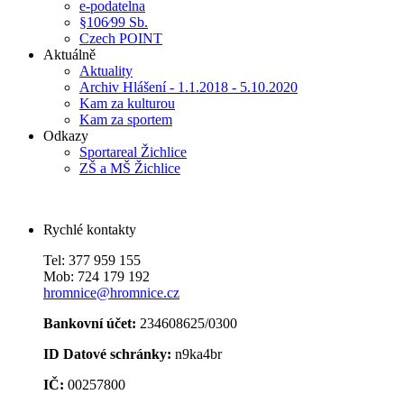
e-podatelna
§106⁄99 Sb.
Czech POINT
Aktuálně
Aktuality
Archiv Hlášení - 1.1.2018 - 5.10.2020
Kam za kulturou
Kam za sportem
Odkazy
Sportareal Žichlice
ZŠ a MŠ Žichlice
Rychlé kontakty
Tel: 377 959 155
Mob: 724 179 192
hromnice@hromnice.cz
Bankovní účet:
234608625/0300
ID Datové schránky:
n9ka4br
IČ:
00257800