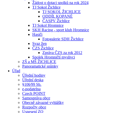
Žádost o dotaci spolků na rok 2024
TJ Sokol Žichlice
TJ SOKOL ŽICHLICE
ODDÍL KOPANÉ
ČASPV Žichlice
TJ Sokol Hromnice
SKH Racing - sport klub Hromnice
Hasiči
Fotogalerie SDH Žichlice
Svaz žen
ČZS Žichlice
Zpráva ČZS za rok 2012
Spolek Hromničtí myslivci
ZŠ a MŠ ŽICHLICE
Panoramatické snímky
Úřad
Úřední hodiny
Úřední deska
§106⁄99 Sb.
e-podatelna
Czech POINT
Samospráva obce
Obecně závazné vyhlášky
Rozpočty obce
Usnesení ZO