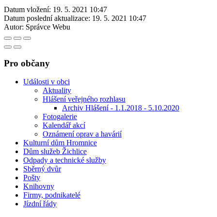
Datum vložení:
19. 5. 2021 10:47
Datum poslední aktualizace:
19. 5. 2021 10:47
Autor:
Správce Webu
Pro občany
Události v obci
Aktuality
Hlášení veřejného rozhlasu
Archiv Hlášení - 1.1.2018 - 5.10.2020
Fotogalerie
Kalendář akcí
Oznámení oprav a havárií
Kulturní dům Hromnice
Dům služeb Žichlice
Odpady a technické služby
Sběrný dvůr
Pošty
Knihovny
Firmy, podnikatelé
Jízdní řády