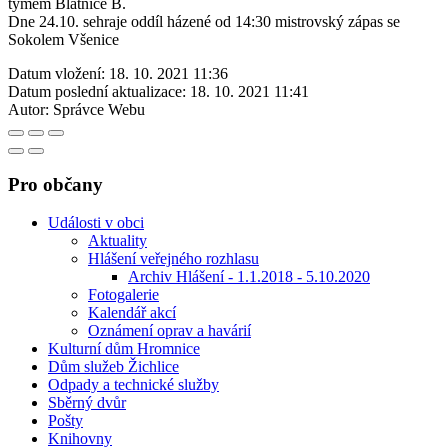
týmem Blatnice B.
Dne 24.10. sehraje oddíl házené od 14:30 mistrovský zápas se
Sokolem Všenice
Datum vložení:
18. 10. 2021 11:36
Datum poslední aktualizace:
18. 10. 2021 11:41
Autor:
Správce Webu
Pro občany
Události v obci
Aktuality
Hlášení veřejného rozhlasu
Archiv Hlášení - 1.1.2018 - 5.10.2020
Fotogalerie
Kalendář akcí
Oznámení oprav a havárií
Kulturní dům Hromnice
Dům služeb Žichlice
Odpady a technické služby
Sběrný dvůr
Pošty
Knihovny