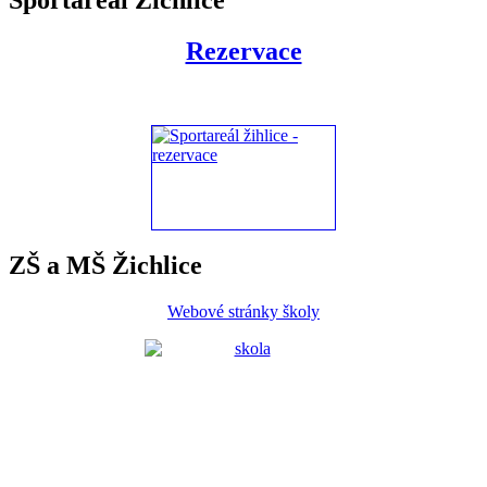
Rezervace
ZŠ a MŠ Žichlice
Webové stránky školy