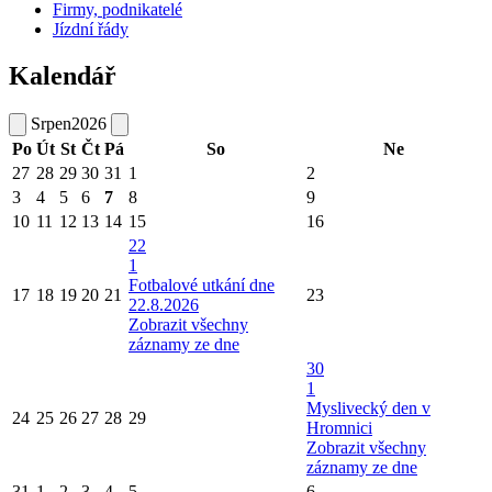
Firmy, podnikatelé
Jízdní řády
Kalendář
Srpen
2026
Po
Út
St
Čt
Pá
So
Ne
27
28
29
30
31
1
2
3
4
5
6
7
8
9
10
11
12
13
14
15
16
22
1
Fotbalové utkání dne
17
18
19
20
21
23
22.8.2026
Zobrazit všechny
záznamy ze dne
30
1
Myslivecký den v
24
25
26
27
28
29
Hromnici
Zobrazit všechny
záznamy ze dne
31
1
2
3
4
5
6