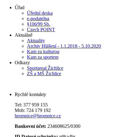
Úřad
Úřední deska
e-podatelna
§106⁄99 Sb.
Czech POINT
Aktuálně
Aktuality
Archiv Hlášení - 1.1.2018 - 5.10.2020
Kam za kulturou
Kam za sportem
Odkazy
Sportareal Žichlice
ZŠ a MŠ Žichlice
Rychlé kontakty
Tel: 377 959 155
Mob: 724 179 192
hromnice@hromnice.cz
Bankovní účet:
234608625/0300
ID Datové schránky:
n9ka4br