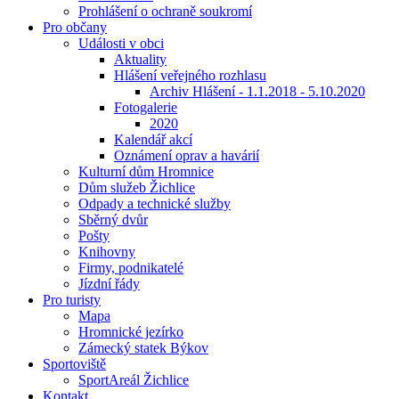
Prohlášení o ochraně soukromí
Pro občany
Události v obci
Aktuality
Hlášení veřejného rozhlasu
Archiv Hlášení - 1.1.2018 - 5.10.2020
Fotogalerie
2020
Kalendář akcí
Oznámení oprav a havárií
Kulturní dům Hromnice
Dům služeb Žichlice
Odpady a technické služby
Sběrný dvůr
Pošty
Knihovny
Firmy, podnikatelé
Jízdní řády
Pro turisty
Mapa
Hromnické jezírko
Zámecký statek Býkov
Sportoviště
SportAreál Žichlice
Kontakt