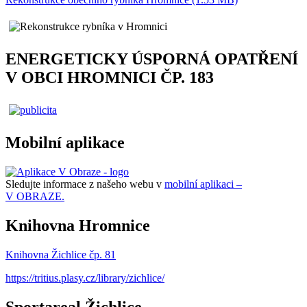
ENERGETICKY ÚSPORNÁ OPATŘENÍ
V OBCI HROMNICI ČP. 183
Mobilní aplikace
Sledujte informace z našeho webu v
mobilní aplikaci –
V OBRAZE.
Knihovna Hromnice
Knihovna Žichlice čp. 81
https://tritius.plasy.cz/library/zichlice/
Sportareal Žichlice