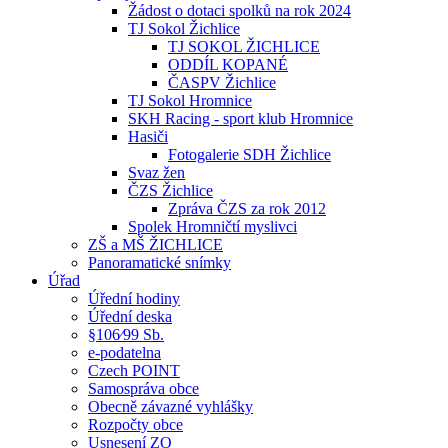
Žádost o dotaci spolků na rok 2024
TJ Sokol Žichlice
TJ SOKOL ŽICHLICE
ODDÍL KOPANÉ
ČASPV Žichlice
TJ Sokol Hromnice
SKH Racing - sport klub Hromnice
Hasiči
Fotogalerie SDH Žichlice
Svaz žen
ČZS Žichlice
Zpráva ČZS za rok 2012
Spolek Hromničtí myslivci
ZŠ a MŠ ŽICHLICE
Panoramatické snímky
Úřad
Úřední hodiny
Úřední deska
§106⁄99 Sb.
e-podatelna
Czech POINT
Samospráva obce
Obecně závazné vyhlášky
Rozpočty obce
Usnesení ZO