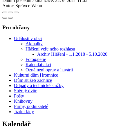
Datum poslední aktualizace:
22. 9. 2021 11:05
Autor:
Správce Webu
Pro občany
Události v obci
Aktuality
Hlášení veřejného rozhlasu
Archiv Hlášení - 1.1.2018 - 5.10.2020
Fotogalerie
Kalendář akcí
Oznámení oprav a havárií
Kulturní dům Hromnice
Dům služeb Žichlice
Odpady a technické služby
Sběrný dvůr
Pošty
Knihovny
Firmy, podnikatelé
Jízdní řády
Kalendář