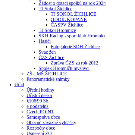
Žádost o dotaci spolků na rok 2024
TJ Sokol Žichlice
TJ SOKOL ŽICHLICE
ODDÍL KOPANÉ
ČASPV Žichlice
TJ Sokol Hromnice
SKH Racing - sport klub Hromnice
Hasiči
Fotogalerie SDH Žichlice
Svaz žen
ČZS Žichlice
Zpráva ČZS za rok 2012
Spolek Hromničtí myslivci
ZŠ a MŠ ŽICHLICE
Panoramatické snímky
Úřad
Úřední hodiny
Úřední deska
§106⁄99 Sb.
e-podatelna
Czech POINT
Samospráva obce
Obecně závazné vyhlášky
Rozpočty obce
Usnesení ZO