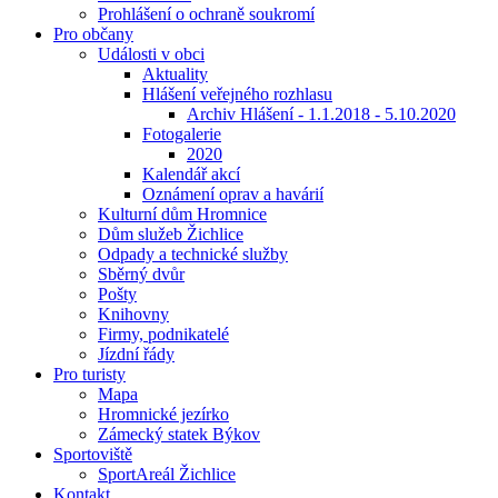
Prohlášení o ochraně soukromí
Pro občany
Události v obci
Aktuality
Hlášení veřejného rozhlasu
Archiv Hlášení - 1.1.2018 - 5.10.2020
Fotogalerie
2020
Kalendář akcí
Oznámení oprav a havárií
Kulturní dům Hromnice
Dům služeb Žichlice
Odpady a technické služby
Sběrný dvůr
Pošty
Knihovny
Firmy, podnikatelé
Jízdní řády
Pro turisty
Mapa
Hromnické jezírko
Zámecký statek Býkov
Sportoviště
SportAreál Žichlice
Kontakt