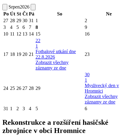
Srpen
2026
Po
Út
St
Čt
Pá
So
Ne
27
28
29
30
31
1
2
3
4
5
6
7
8
9
10
11
12
13
14
15
16
22
1
Fotbalové utkání dne
17
18
19
20
21
23
22.8.2026
Zobrazit všechny
záznamy ze dne
30
1
Myslivecký den v
24
25
26
27
28
29
Hromnici
Zobrazit všechny
záznamy ze dne
31
1
2
3
4
5
6
Rekonstrukce a rozšíření hasičské
zbrojnice v obci Hromnice