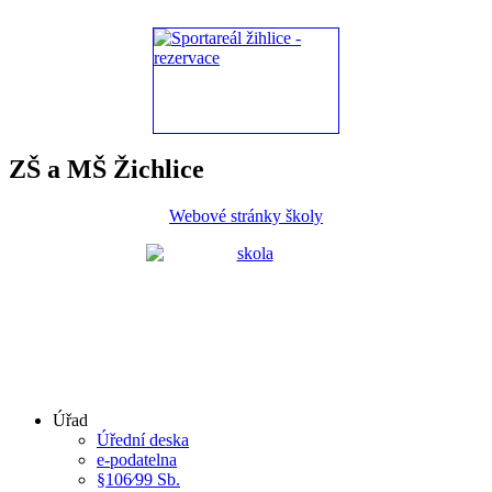
ZŠ a MŠ Žichlice
Webové stránky školy
Úřad
Úřední deska
e-podatelna
§106⁄99 Sb.