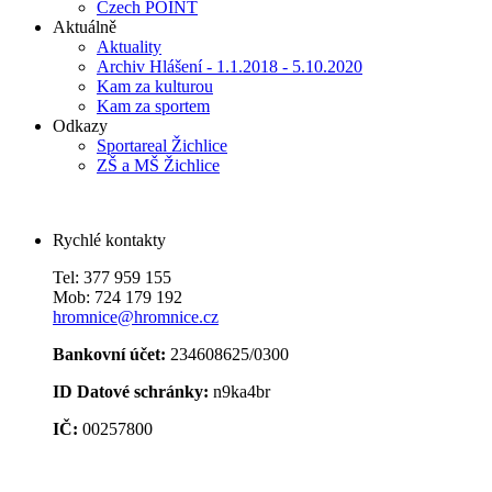
Czech POINT
Aktuálně
Aktuality
Archiv Hlášení - 1.1.2018 - 5.10.2020
Kam za kulturou
Kam za sportem
Odkazy
Sportareal Žichlice
ZŠ a MŠ Žichlice
Rychlé kontakty
Tel: 377 959 155
Mob: 724 179 192
hromnice@hromnice.cz
Bankovní účet:
234608625/0300
ID Datové schránky:
n9ka4br
IČ:
00257800