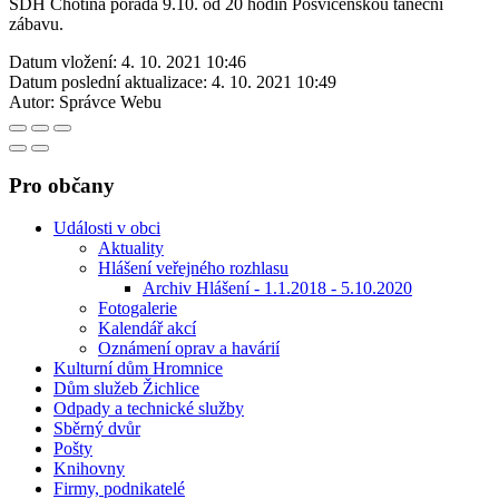
SDH Chotiná pořádá 9.10. od 20 hodin Posvícenskou taneční
zábavu.
Datum vložení:
4. 10. 2021 10:46
Datum poslední aktualizace:
4. 10. 2021 10:49
Autor:
Správce Webu
Pro občany
Události v obci
Aktuality
Hlášení veřejného rozhlasu
Archiv Hlášení - 1.1.2018 - 5.10.2020
Fotogalerie
Kalendář akcí
Oznámení oprav a havárií
Kulturní dům Hromnice
Dům služeb Žichlice
Odpady a technické služby
Sběrný dvůr
Pošty
Knihovny
Firmy, podnikatelé