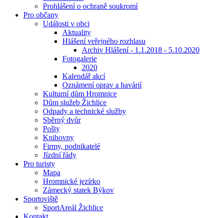
Prohlášení o ochraně soukromí
Pro občany
Události v obci
Aktuality
Hlášení veřejného rozhlasu
Archiv Hlášení - 1.1.2018 - 5.10.2020
Fotogalerie
2020
Kalendář akcí
Oznámení oprav a havárií
Kulturní dům Hromnice
Dům služeb Žichlice
Odpady a technické služby
Sběrný dvůr
Pošty
Knihovny
Firmy, podnikatelé
Jízdní řády
Pro turisty
Mapa
Hromnické jezírko
Zámecký statek Býkov
Sportoviště
SportAreál Žichlice
Kontakt