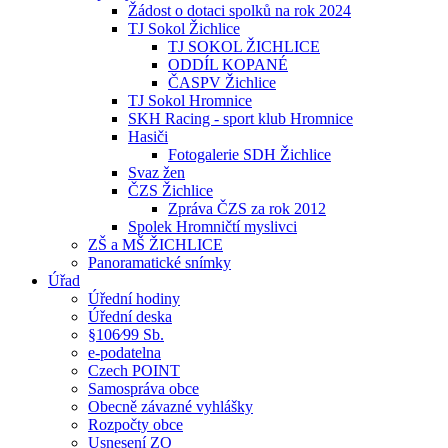
Žádost o dotaci spolků na rok 2024
TJ Sokol Žichlice
TJ SOKOL ŽICHLICE
ODDÍL KOPANÉ
ČASPV Žichlice
TJ Sokol Hromnice
SKH Racing - sport klub Hromnice
Hasiči
Fotogalerie SDH Žichlice
Svaz žen
ČZS Žichlice
Zpráva ČZS za rok 2012
Spolek Hromničtí myslivci
ZŠ a MŠ ŽICHLICE
Panoramatické snímky
Úřad
Úřední hodiny
Úřední deska
§106⁄99 Sb.
e-podatelna
Czech POINT
Samospráva obce
Obecně závazné vyhlášky
Rozpočty obce
Usnesení ZO