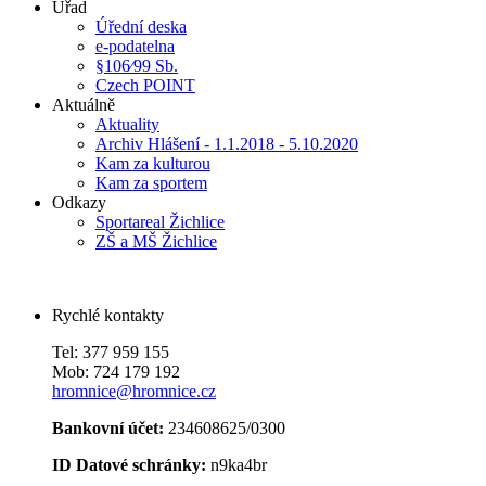
Úřad
Úřední deska
e-podatelna
§106⁄99 Sb.
Czech POINT
Aktuálně
Aktuality
Archiv Hlášení - 1.1.2018 - 5.10.2020
Kam za kulturou
Kam za sportem
Odkazy
Sportareal Žichlice
ZŠ a MŠ Žichlice
Rychlé kontakty
Tel: 377 959 155
Mob: 724 179 192
hromnice@hromnice.cz
Bankovní účet:
234608625/0300
ID Datové schránky:
n9ka4br