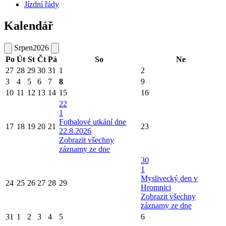
Jízdní řády
Kalendář
Srpen
2026
Po
Út
St
Čt
Pá
So
Ne
27
28
29
30
31
1
2
3
4
5
6
7
8
9
10
11
12
13
14
15
16
22
1
Fotbalové utkání dne
17
18
19
20
21
23
22.8.2026
Zobrazit všechny
záznamy ze dne
30
1
Myslivecký den v
24
25
26
27
28
29
Hromnici
Zobrazit všechny
záznamy ze dne
31
1
2
3
4
5
6