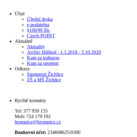
Úřad
Úřední deska
e-podatelna
§106⁄99 Sb.
Czech POINT
Aktuálně
Aktuality
Archiv Hlášení - 1.1.2018 - 5.10.2020
Kam za kulturou
Kam za sportem
Odkazy
Sportareal Žichlice
ZŠ a MŠ Žichlice
Rychlé kontakty
Tel: 377 959 155
Mob: 724 179 192
hromnice@hromnice.cz
Bankovní účet:
234608625/0300