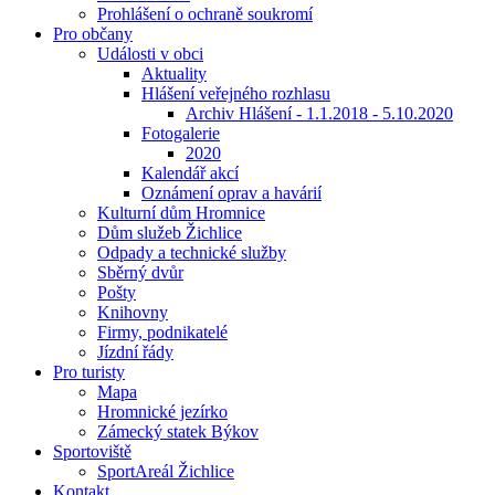
Prohlášení o ochraně soukromí
Pro občany
Události v obci
Aktuality
Hlášení veřejného rozhlasu
Archiv Hlášení - 1.1.2018 - 5.10.2020
Fotogalerie
2020
Kalendář akcí
Oznámení oprav a havárií
Kulturní dům Hromnice
Dům služeb Žichlice
Odpady a technické služby
Sběrný dvůr
Pošty
Knihovny
Firmy, podnikatelé
Jízdní řády
Pro turisty
Mapa
Hromnické jezírko
Zámecký statek Býkov
Sportoviště
SportAreál Žichlice
Kontakt