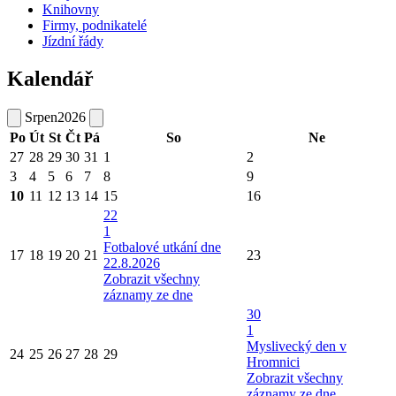
Knihovny
Firmy, podnikatelé
Jízdní řády
Kalendář
Srpen
2026
Po
Út
St
Čt
Pá
So
Ne
27
28
29
30
31
1
2
3
4
5
6
7
8
9
10
11
12
13
14
15
16
22
1
Fotbalové utkání dne
17
18
19
20
21
23
22.8.2026
Zobrazit všechny
záznamy ze dne
30
1
Myslivecký den v
24
25
26
27
28
29
Hromnici
Zobrazit všechny
záznamy ze dne