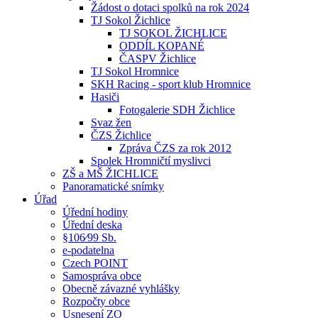
Žádost o dotaci spolků na rok 2024
TJ Sokol Žichlice
TJ SOKOL ŽICHLICE
ODDÍL KOPANÉ
ČASPV Žichlice
TJ Sokol Hromnice
SKH Racing - sport klub Hromnice
Hasiči
Fotogalerie SDH Žichlice
Svaz žen
ČZS Žichlice
Zpráva ČZS za rok 2012
Spolek Hromničtí myslivci
ZŠ a MŠ ŽICHLICE
Panoramatické snímky
Úřad
Úřední hodiny
Úřední deska
§106⁄99 Sb.
e-podatelna
Czech POINT
Samospráva obce
Obecně závazné vyhlášky
Rozpočty obce
Usnesení ZO