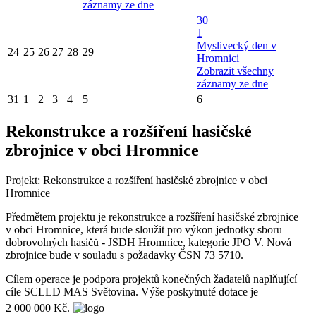
záznamy ze dne
30
1
Myslivecký den v
24
25
26
27
28
29
Hromnici
Zobrazit všechny
záznamy ze dne
31
1
2
3
4
5
6
Rekonstrukce a rozšíření hasičské
zbrojnice v obci Hromnice
Projekt: Rekonstrukce a rozšíření hasičské zbrojnice v obci
Hromnice
Předmětem projektu je rekonstrukce a rozšíření hasičské zbrojnice
v obci Hromnice, která bude sloužit pro výkon jednotky sboru
dobrovolných hasičů - JSDH Hromnice, kategorie JPO V. Nová
zbrojnice bude v souladu s požadavky ČSN 73 5710.
Cílem operace je podpora projektů konečných žadatelů naplňující
cíle SCLLD MAS Světovina. Výše poskytnuté dotace je
2 000 000 Kč.