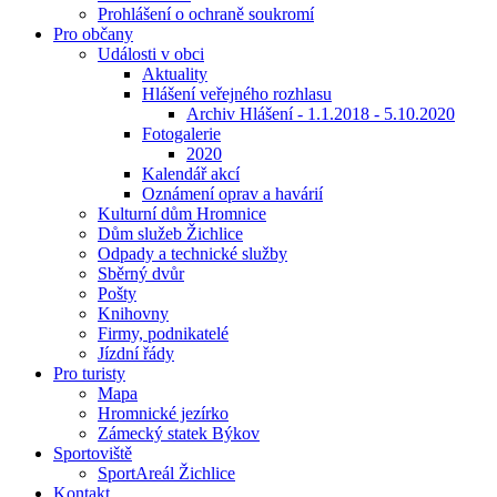
Prohlášení o ochraně soukromí
Pro občany
Události v obci
Aktuality
Hlášení veřejného rozhlasu
Archiv Hlášení - 1.1.2018 - 5.10.2020
Fotogalerie
2020
Kalendář akcí
Oznámení oprav a havárií
Kulturní dům Hromnice
Dům služeb Žichlice
Odpady a technické služby
Sběrný dvůr
Pošty
Knihovny
Firmy, podnikatelé
Jízdní řády
Pro turisty
Mapa
Hromnické jezírko
Zámecký statek Býkov
Sportoviště
SportAreál Žichlice
Kontakt