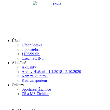
Úřad
Úřední deska
e-podatelna
§106⁄99 Sb.
Czech POINT
Aktuálně
Aktuality
Archiv Hlášení - 1.1.2018 - 5.10.2020
Kam za kulturou
Kam za sportem
Odkazy
Sportareal Žichlice
ZŠ a MŠ Žichlice