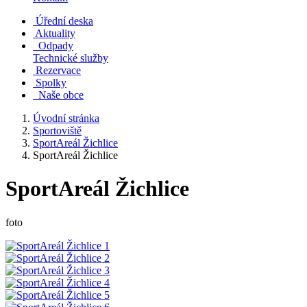
Úřední deska
Aktuality
Odpady
Technické služby
Rezervace
Spolky
Naše obce
Úvodní stránka
Sportoviště
SportAreál Žichlice
SportAreál Žichlice
SportAreál Žichlice
foto