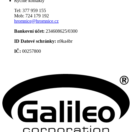
Rychlé kontakty
Tel: 377 959 155
Mob: 724 179 192
hromnice@hromnice.cz
Bankovní účet:
234608625/0300
ID Datové schránky:
n9ka4br
IČ:
00257800