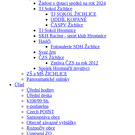
Žádost o dotaci spolků na rok 2024
TJ Sokol Žichlice
TJ SOKOL ŽICHLICE
ODDÍL KOPANÉ
ČASPV Žichlice
TJ Sokol Hromnice
SKH Racing - sport klub Hromnice
Hasiči
Fotogalerie SDH Žichlice
Svaz žen
ČZS Žichlice
Zpráva ČZS za rok 2012
Spolek Hromničtí myslivci
ZŠ a MŠ ŽICHLICE
Panoramatické snímky
Úřad
Úřední hodiny
Úřední deska
§106⁄99 Sb.
e-podatelna
Czech POINT
Samospráva obce
Obecně závazné vyhlášky
Rozpočty obce
Usnesení ZO