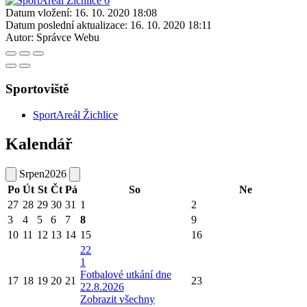
Datum vložení:
16. 10. 2020 18:08
Datum poslední aktualizace:
16. 10. 2020 18:11
Autor:
Správce Webu
Sportoviště
SportAreál Žichlice
Kalendář
Srpen
2026
Po
Út
St
Čt
Pá
So
Ne
27
28
29
30
31
1
2
3
4
5
6
7
8
9
10
11
12
13
14
15
16
22
1
Fotbalové utkání dne
17
18
19
20
21
23
22.8.2026
Zobrazit všechny